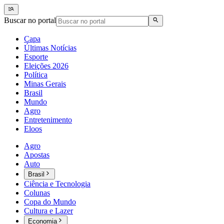
Buscar no portal
Capa
Últimas Notícias
Esporte
Eleições 2026
Política
Minas Gerais
Brasil
Mundo
Agro
Entretenimento
Eloos
Agro
Apostas
Auto
Brasil
Ciência e Tecnologia
Colunas
Copa do Mundo
Cultura e Lazer
Economia