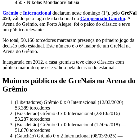
450
•
Nikolas Mondadori/Itatiaia
Grêmio
e
Internacional
duelaram neste domingo (1°), pelo
GreNal
450
, válido pelo jogo de ida da final do
Campeonato Gaúcho
. A
Arena do Grêmio, em Porto Alegre, foi o palco do clássico e teve
um público relevante.
No total, 50.166 torcedores marcaram presença no primeiro jogo da
decisão pelo estadual. Este número é o 6º maior de um GreNal na
Arena do Grêmio.
Inaugurada em 2012, a casa gremista teve cinco clássicos com
público maior do que este válido pela decisão do estadual.
Maiores públicos de GreNais na Arena do
Grêmio
(Libertadores) Grêmio 0 x 0 Internacional (12/03/2020) —
53.389 torcedores
(Brasileirão) Grêmio 0 x 0 Internacional (23/10/2016) —
53.287 torcedores
(Brasileirão) Grêmio 0 x 0 Internacional (12/05/2018) —
51.870 torcedores
(Gauchão) Grêmio 0 x 2 Internacional (08/03/2025) —