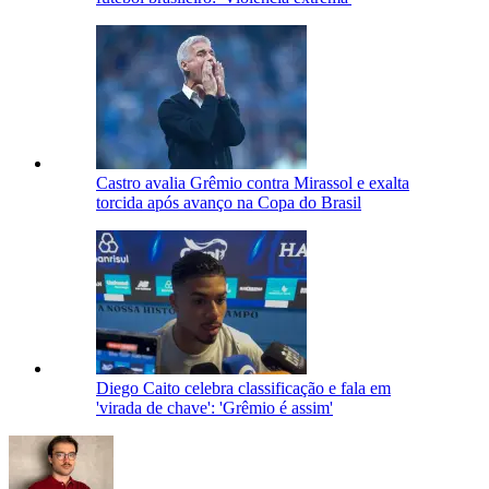
Castro avalia Grêmio contra Mirassol e exalta
torcida após avanço na Copa do Brasil
Diego Caito celebra classificação e fala em
'virada de chave': 'Grêmio é assim'