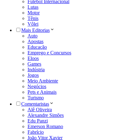
Futebol Internacional
Lutas
Motor
Tênis
Vôlei
Mais Editorias
Auto
Apostas
Educação
Emprego e Concursos
Eloos
Games
Indústria
Jogos
Meio Ambiente
Negócios
Pets e Animais
Turismo
Comentaristas
Alê Oliveira
Alexandre Simões
Edu Panzi
Emerson Romano
Fabrício
João Vitor Xavier