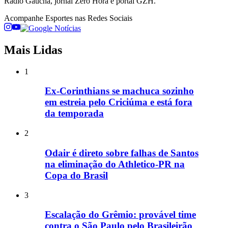
Rádio Gaúcha, jornal Zero Hora e portal GZH.
Acompanhe
Esportes
nas Redes Sociais
Mais Lidas
1
Ex-Corinthians se machuca sozinho
em estreia pelo Criciúma e está fora
da temporada
2
Odair é direto sobre falhas de Santos
na eliminação do Athletico-PR na
Copa do Brasil
3
Escalação do Grêmio: provável time
contra o São Paulo pelo Brasileirão