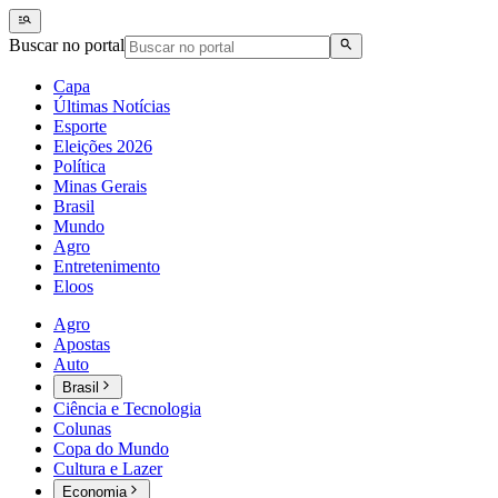
Buscar no portal
Capa
Últimas Notícias
Esporte
Eleições 2026
Política
Minas Gerais
Brasil
Mundo
Agro
Entretenimento
Eloos
Agro
Apostas
Auto
Brasil
Ciência e Tecnologia
Colunas
Copa do Mundo
Cultura e Lazer
Economia