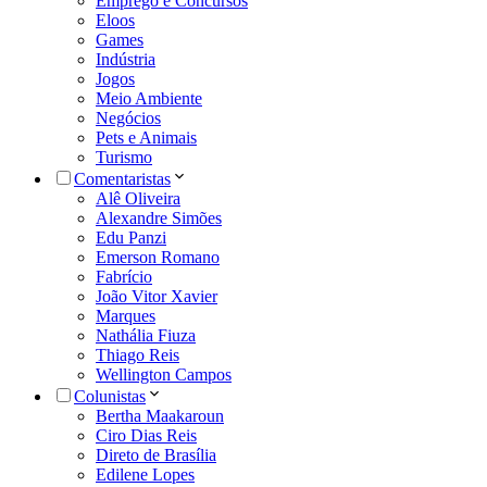
Emprego e Concursos
Eloos
Games
Indústria
Jogos
Meio Ambiente
Negócios
Pets e Animais
Turismo
Comentaristas
Alê Oliveira
Alexandre Simões
Edu Panzi
Emerson Romano
Fabrício
João Vitor Xavier
Marques
Nathália Fiuza
Thiago Reis
Wellington Campos
Colunistas
Bertha Maakaroun
Ciro Dias Reis
Direto de Brasília
Edilene Lopes