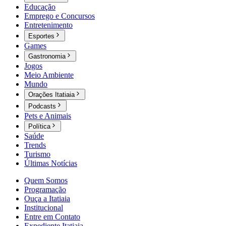
Educação
Emprego e Concursos
Entretenimento
Esportes
Games
Gastronomia
Jogos
Meio Ambiente
Mundo
Orações Itatiaia
Podcasts
Pets e Animais
Política
Saúde
Trends
Turismo
Últimas Notícias
Quem Somos
Programação
Ouça a Itatiaia
Institucional
Entre em Contato
Expediente Itatiaia