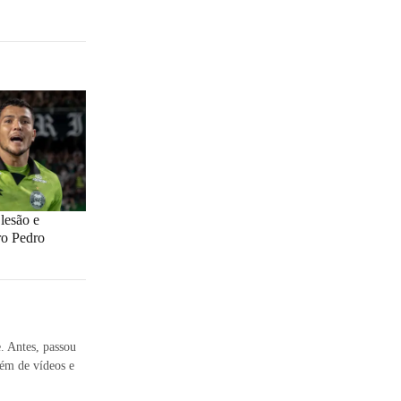
 lesão e
iro Pedro
e. Antes, passou
ém de vídeos e