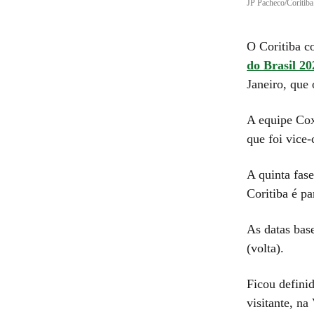
JP Pacheco/Coritiba
O Coritiba co
do Brasil 20
Janeiro, que 
A equipe Cox
que foi vice
A quinta fase
Coritiba é pa
As datas base
(volta).
Ficou defini
visitante, na