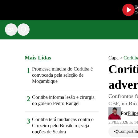
T
Ou
Mais Lidas
Capa
Coritib
Corit
Promessa mineira do Coritiba é
1
convocada pela seleção de
adver
Moçambique
Confrontos fo
Coritiba informa lesão e cirurgia
2
CBF, no Rio 
do goleiro Pedro Rangel
Por
Filip
Coritiba terá mudanças contra o
3
23/03/2026 às 1
Cruzeiro pelo Brasileiro; veja
opções de Seabra
Compartilh