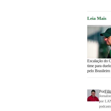
Leia Mais
Escalação do C
time para duel
pelo Brasileiro
Por
Fili
Jornalis
por LAN
podcasts