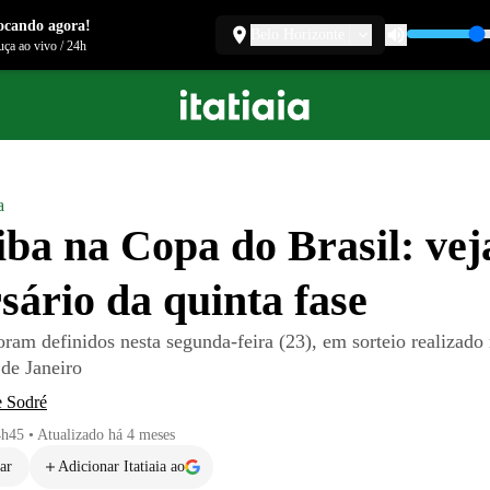
ocando agora!
Belo Horizonte
ça ao vivo
/
24h
a
iba na Copa do Brasil: vej
sário da quinta fase
ram definidos nesta segunda-feira (23), em sorteio realizado
de Janeiro
e Sodré
4h45
•
Atualizado
há 4 meses
ar
Adicionar Itatiaia ao