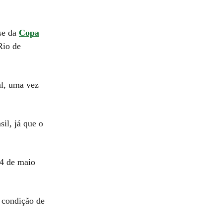
ase da
Copa
Rio de
al, uma vez
il, já que o
14 de maio
a condição de