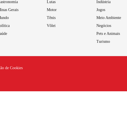
astronomia
Lutas
Indústria
inas Gerais
Motor
Jogos
undo
Tênis
Meio Ambiente
olítica
Vôlei
Negócios
aúde
Pets e Animais
Turismo
tão de Cookies