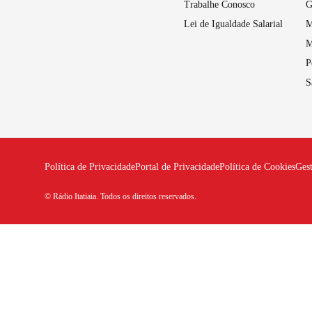
Trabalhe Conosco
G
Lei de Igualdade Salarial
M
M
P
S
Política de Privacidade
Portal de Privacidade
Política de Cookies
Ges
© Rádio Itatiaia. Todos os direitos reservados.