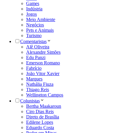
Games
Indústria
Jogos
Meio Ambiente
Negócios
Pets e Animais
Turismo
Comentaristas
Alê Oliveira
Alexandre Simões
Edu Panzi
Emerson Romano
Fabrício
João Vitor Xavier
Marques
Nathália Fiuza
Thiago Reis
Wellington Campos
Colunistas
Bertha Maakaroun
Ciro Dias Reis
Direto de Brasília
Edilene Lopes
Eduardo Costa
Poder em Minas