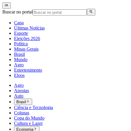
Buscar no portal
Capa
Últimas Notícias
Esporte
Eleições 2026
Política
Minas Gerais
Brasil
Mundo
Agro
Entretenimento
Eloos
Agro
Apostas
Auto
Brasil
Ciência e Tecnologia
Colunas
Copa do Mundo
Cultura e Lazer
Economia