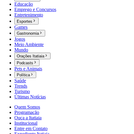
Educação
Emprego e Concursos
Entretenimento
Esportes
Games
Gastronomia
Jogos
Meio Ambiente
Mundo
Orações Itatiaia
Podcasts
Pets e Animais
Política
Saúde
Trends
Turismo
Últimas Notícias
Quem Somos
Programação
Ouça a Itatiaia
Institucional
Entre em Contato
Expediente Itatiaia