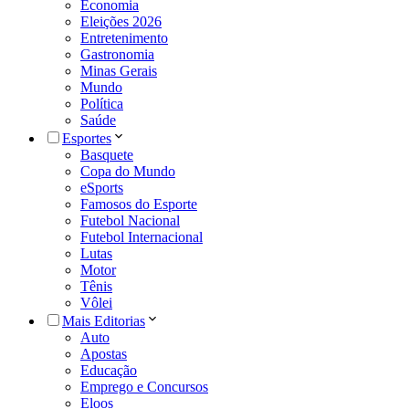
Economia
Eleições 2026
Entretenimento
Gastronomia
Minas Gerais
Mundo
Política
Saúde
Esportes
Basquete
Copa do Mundo
eSports
Famosos do Esporte
Futebol Nacional
Futebol Internacional
Lutas
Motor
Tênis
Vôlei
Mais Editorias
Auto
Apostas
Educação
Emprego e Concursos
Eloos