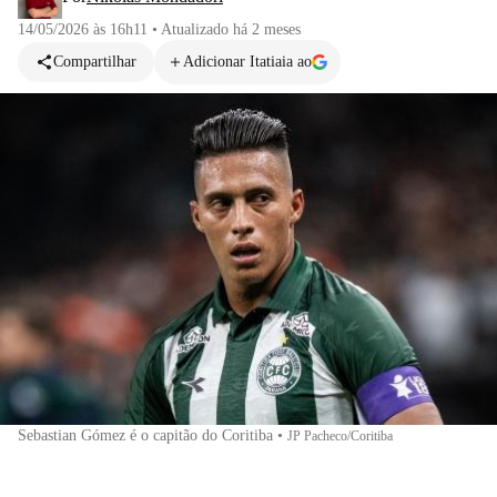
14/05/2026 às 16h11
•
Atualizado
há 2 meses
Compartilhar
Adicionar Itatiaia ao
Sebastian Gómez é o capitão do Coritiba
•
JP Pacheco/Coritiba