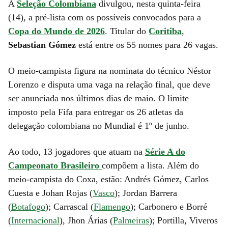
A
Seleção Colombiana
divulgou, nesta quinta-feira
(14), a pré-lista com os possíveis convocados para a
Copa do Mundo de 2026
. Titular do
Coritiba
,
Sebastian Gómez
está entre os 55 nomes para 26 vagas.
O meio-campista figura na nominata do técnico Néstor
Lorenzo e disputa uma vaga na relação final, que deve
ser anunciada
nos últimos dias de maio. O limite
imposto pela Fifa para entregar os 26 atletas da
delegação colombiana no Mundial é 1º de junho.
Ao todo,
13 jogadores que atuam na
Série A do
Campeonato Brasileiro
compõem a lista. Além do
meio-campista do Coxa, estão:
Andrés Gómez, Carlos
Cuesta e Johan Rojas (
Vasco
); Jordan Barrera
(
Botafogo
); Carrascal (
Flamengo
); Carbonero e Borré
(
Internacional
), Jhon Árias (
Palmeiras
);
Portilla, Viveros