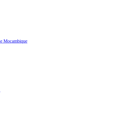
 de Moçambique
l