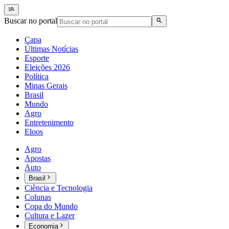
Buscar no portal
Capa
Últimas Notícias
Esporte
Eleições 2026
Política
Minas Gerais
Brasil
Mundo
Agro
Entretenimento
Eloos
Agro
Apostas
Auto
Brasil
Ciência e Tecnologia
Colunas
Copa do Mundo
Cultura e Lazer
Economia