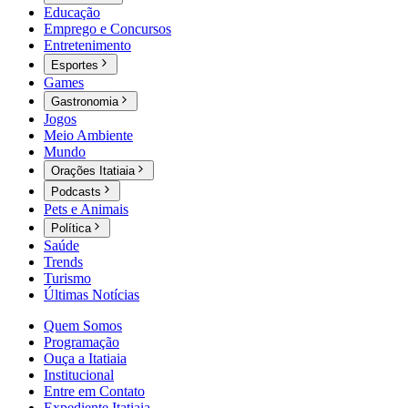
Educação
Emprego e Concursos
Entretenimento
Esportes
Games
Gastronomia
Jogos
Meio Ambiente
Mundo
Orações Itatiaia
Podcasts
Pets e Animais
Política
Saúde
Trends
Turismo
Últimas Notícias
Quem Somos
Programação
Ouça a Itatiaia
Institucional
Entre em Contato
Expediente Itatiaia