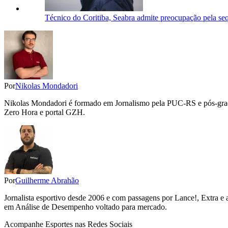
Técnico do Coritiba, Seabra admite preocupação pela seq
Por
Nikolas Mondadori
Nikolas Mondadori é formado em Jornalismo pela PUC-RS e pós-gradua
Zero Hora e portal GZH.
Por
Guilherme Abrahão
Jornalista esportivo desde 2006 e com passagens por Lance!, Extra e 
em Análise de Desempenho voltado para mercado.
Acompanhe
Esportes
nas Redes Sociais