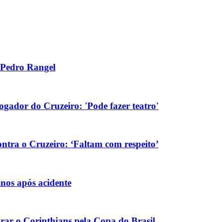
o Pedro Rangel
gador do Cruzeiro: 'Pode fazer teatro'
ontra o Cruzeiro: ‘Faltam com respeito’
nos após acidente
arar o Corinthians pela Copa do Brasil