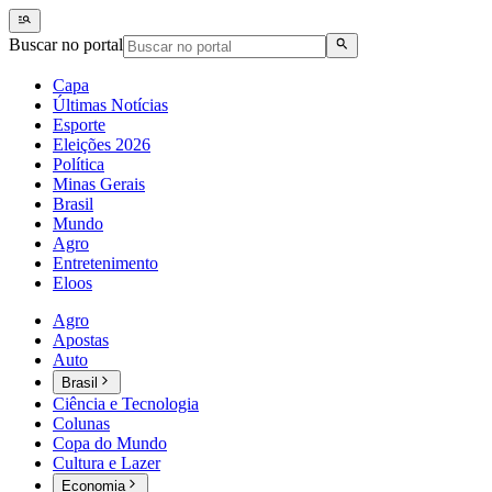
Buscar no portal
Capa
Últimas Notícias
Esporte
Eleições 2026
Política
Minas Gerais
Brasil
Mundo
Agro
Entretenimento
Eloos
Agro
Apostas
Auto
Brasil
Ciência e Tecnologia
Colunas
Copa do Mundo
Cultura e Lazer
Economia