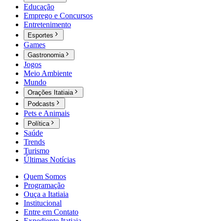
Educação
Emprego e Concursos
Entretenimento
Esportes
Games
Gastronomia
Jogos
Meio Ambiente
Mundo
Orações Itatiaia
Podcasts
Pets e Animais
Política
Saúde
Trends
Turismo
Últimas Notícias
Quem Somos
Programação
Ouça a Itatiaia
Institucional
Entre em Contato
Expediente Itatiaia