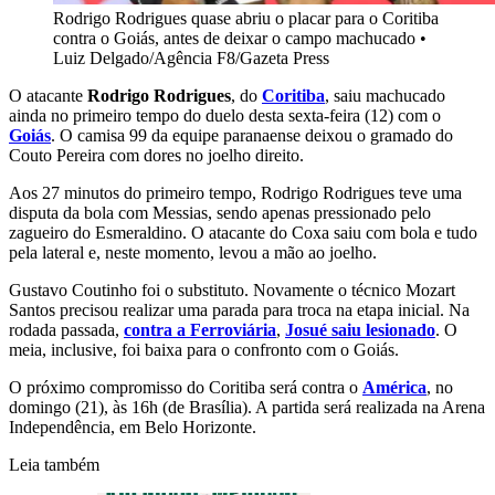
Rodrigo Rodrigues quase abriu o placar para o Coritiba
contra o Goiás, antes de deixar o campo machucado
•
Luiz Delgado/Agência F8/Gazeta Press
O atacante
Rodrigo Rodrigues
, do
Coritiba
, saiu machucado
ainda no primeiro tempo do duelo desta sexta-feira (12) com o
Goiás
. O camisa 99 da equipe paranaense deixou o gramado do
Couto Pereira com dores no joelho direito.
Aos 27 minutos do primeiro tempo, Rodrigo Rodrigues teve uma
disputa da bola com Messias, sendo apenas pressionado pelo
zagueiro do Esmeraldino. O atacante do Coxa saiu com bola e tudo
pela lateral e, neste momento, levou a mão ao joelho.
Gustavo Coutinho foi o substituto. Novamente o técnico Mozart
Santos precisou realizar uma parada para troca na etapa inicial. Na
rodada passada,
contra a Ferroviária
,
Josué saiu lesionado
. O
meia, inclusive, foi baixa para o confronto com o Goiás.
O próximo compromisso do Coritiba será contra o
América
, no
domingo (21), às 16h (de Brasília). A partida será realizada na Arena
Independência, em Belo Horizonte.
Leia também