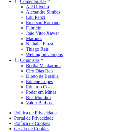
Comentaristas
Alê Oliveira
Alexandre Simões
Edu Panzi
Emerson Romano
Fabrício
João Vitor Xavier
Marques
Nathália Fiuza
Thiago Reis
Wellington Campos
Colunistas
Bertha Maakaroun
Ciro Dias Reis
Direto de Brasília
Edilene Lopes
Eduardo Costa
Poder em Minas
Rita Mundim
Valdir Barbosa
Política de Privacidade
Portal de Privacidade
Política de Cookies
Gestão de Cookies