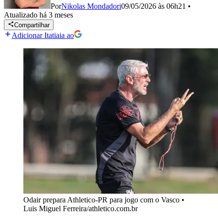
Por
Nikolas Mondadori
09/05/2026 às 06h21
•
Atualizado
há 3 meses
Compartilhar
Adicionar Itatiaia ao
Odair prepara Athletico-PR para jogo com o Vasco
•
Luis Miguel Ferreira/athletico.com.br