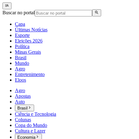
Buscar no portal
Capa
Últimas Notícias
Esporte
Eleições 2026
Política
Minas Gerais
Brasil
Mundo
Agro
Entretenimento
Eloos
Agro
Apostas
Auto
Brasil
Ciência e Tecnologia
Colunas
Copa do Mundo
Cultura e Lazer
Economia