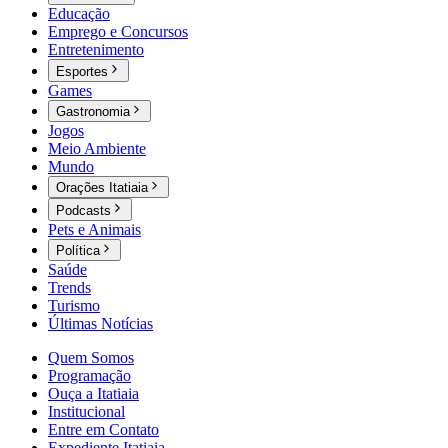
Educação
Emprego e Concursos
Entretenimento
Esportes
Games
Gastronomia
Jogos
Meio Ambiente
Mundo
Orações Itatiaia
Podcasts
Pets e Animais
Política
Saúde
Trends
Turismo
Últimas Notícias
Quem Somos
Programação
Ouça a Itatiaia
Institucional
Entre em Contato
Expediente Itatiaia