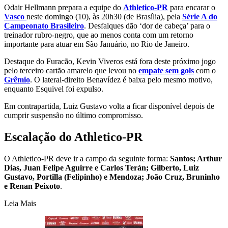
Odair Hellmann prepara a equipe do
Athletico-PR
para encarar o
Vasco
neste domingo (10), às 20h30 (de Brasília), pela
Série A do
Campeonato Brasileiro
. Desfalques dão ‘dor de cabeça’ para o
treinador rubro-negro, que ao menos conta com um retorno
importante para atuar em São Januário, no Rio de Janeiro.
Destaque do Furacão, Kevin Viveros está fora deste próximo jogo
pelo terceiro cartão amarelo que levou no
empate sem gols
com o
Grêmio
. O lateral-direito Benavídez é baixa pelo mesmo motivo,
enquanto Esquivel foi expulso.
Em contrapartida, Luiz Gustavo volta a ficar disponível depois de
cumprir suspensão no último compromisso.
Escalação do Athletico-PR
O Athletico-PR deve ir a campo da seguinte forma:
Santos; Arthur
Dias, Juan Felipe Aguirre e Carlos Terán; Gilberto, Luiz
Gustavo, Portilla (Felipinho) e Mendoza; João Cruz, Bruninho
e Renan Peixoto
.
Leia Mais