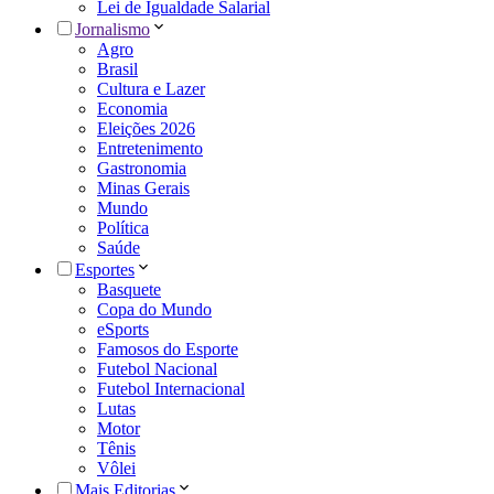
Lei de Igualdade Salarial
Jornalismo
Agro
Brasil
Cultura e Lazer
Economia
Eleições 2026
Entretenimento
Gastronomia
Minas Gerais
Mundo
Política
Saúde
Esportes
Basquete
Copa do Mundo
eSports
Famosos do Esporte
Futebol Nacional
Futebol Internacional
Lutas
Motor
Tênis
Vôlei
Mais Editorias