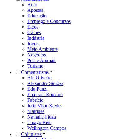
Auto
Apostas
Educação
Emprego e Concursos
Eloos
Games
Indústria
Jogos
Meio Ambiente
Negócios
Pets e Animais
Turismo
Comentaristas
Alê Oliveira
Alexandre Simões
Edu Panzi
Emerson Romano
Fabrício
João Vitor Xavier
Marques
Nathália Fiuza
Thiago Reis
Wellington Campos
Colunistas