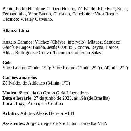
Bento; Pedro Henrique, Thiago Heleno, Zé Ivaldo, Khellven; Erick,
Fernandinho, Vitor Bueno, Christian, Canobbio e Vitor Roque.
Técnico:
Wesley Carvalho.
Alianza Lima
Ángelo Campos; Vílchez (Cháves, intervalo), Míguez, Santiago
García e Lagos; Ballón, Jesús Castillo, Concha, Reyna, Barcos,
Aldair Rodríguez e Cueva.
Técnico:
Guillermo Salas.
Gols
Vitor Bueno (07min, 1ºT); Vitor Roque (17min, 2ºT) e (42min, 2ºT)
Cartões amarelos
Zé Ivaldo, do Athletico (34min, 1ºT)
Motivo
: 6ª rodada do Grupo G da Libertadores
Data e horário
: 27 de junho de 2023, às 19h (de Brasília)
Local
: Ligga Arena, em Curitiba
Árbitro:
Árbitro: Alexis Herrera-VEN
Assistentes:
Jorge Urrego-VEN e Lubin Torrealba-VEN