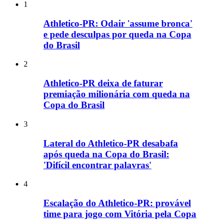
1
Athletico-PR: Odair 'assume bronca'
e pede desculpas por queda na Copa
do Brasil
2
Athletico-PR deixa de faturar
premiação milionária com queda na
Copa do Brasil
3
Lateral do Athletico-PR desabafa
após queda na Copa do Brasil:
'Difícil encontrar palavras'
4
Escalação do Athletico-PR: provável
time para jogo com Vitória pela Copa