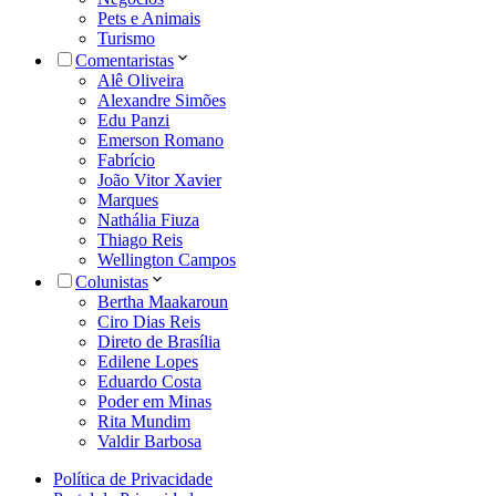
Pets e Animais
Turismo
Comentaristas
Alê Oliveira
Alexandre Simões
Edu Panzi
Emerson Romano
Fabrício
João Vitor Xavier
Marques
Nathália Fiuza
Thiago Reis
Wellington Campos
Colunistas
Bertha Maakaroun
Ciro Dias Reis
Direto de Brasília
Edilene Lopes
Eduardo Costa
Poder em Minas
Rita Mundim
Valdir Barbosa
Política de Privacidade