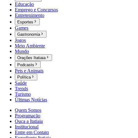
Educação
Emprego e Concursos
Entretenimento
Esportes
Games
Gastronomia
Jogos
Meio Ambiente
Mundo
Orações Itatiaia
Podcasts
Pets e Animais
Política
Saúde
Trends
Turismo
Últimas Notícias
Quem Somos
Programação
Ouça a Itatiaia
Institucional
Entre em Contato
Expediente Itatiaia