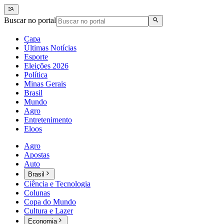
Buscar no portal
Capa
Últimas Notícias
Esporte
Eleições 2026
Política
Minas Gerais
Brasil
Mundo
Agro
Entretenimento
Eloos
Agro
Apostas
Auto
Brasil
Ciência e Tecnologia
Colunas
Copa do Mundo
Cultura e Lazer
Economia