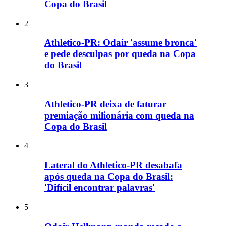
Copa do Brasil
2
Athletico-PR: Odair 'assume bronca'
e pede desculpas por queda na Copa
do Brasil
3
Athletico-PR deixa de faturar
premiação milionária com queda na
Copa do Brasil
4
Lateral do Athletico-PR desabafa
após queda na Copa do Brasil:
'Difícil encontrar palavras'
5