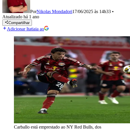
Por
Nikolas Mondadori
17/06/2025 às 14h33
•
Atualizado
há 1 ano
Compartilhar
Adicionar Itatiaia ao
Carballo está emprestado ao NY Red Bulls, dos