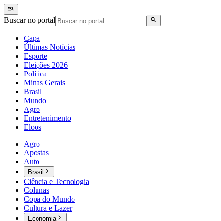
Buscar no portal
Capa
Últimas Notícias
Esporte
Eleições 2026
Política
Minas Gerais
Brasil
Mundo
Agro
Entretenimento
Eloos
Agro
Apostas
Auto
Brasil
Ciência e Tecnologia
Colunas
Copa do Mundo
Cultura e Lazer
Economia