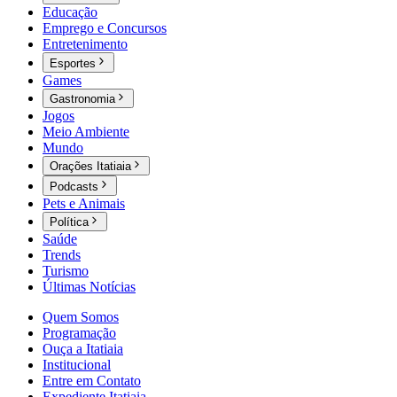
Educação
Emprego e Concursos
Entretenimento
Esportes
Games
Gastronomia
Jogos
Meio Ambiente
Mundo
Orações Itatiaia
Podcasts
Pets e Animais
Política
Saúde
Trends
Turismo
Últimas Notícias
Quem Somos
Programação
Ouça a Itatiaia
Institucional
Entre em Contato
Expediente Itatiaia