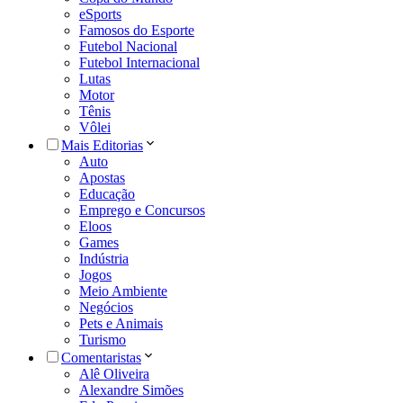
eSports
Famosos do Esporte
Futebol Nacional
Futebol Internacional
Lutas
Motor
Tênis
Vôlei
Mais Editorias
Auto
Apostas
Educação
Emprego e Concursos
Eloos
Games
Indústria
Jogos
Meio Ambiente
Negócios
Pets e Animais
Turismo
Comentaristas
Alê Oliveira
Alexandre Simões