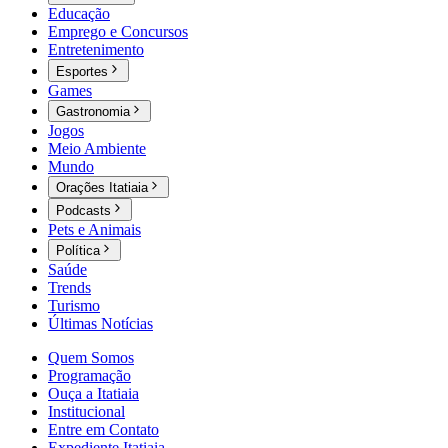
Educação
Emprego e Concursos
Entretenimento
Esportes
Games
Gastronomia
Jogos
Meio Ambiente
Mundo
Orações Itatiaia
Podcasts
Pets e Animais
Política
Saúde
Trends
Turismo
Últimas Notícias
Quem Somos
Programação
Ouça a Itatiaia
Institucional
Entre em Contato
Expediente Itatiaia