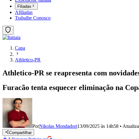
Filiadas
Afiliadas
Trabalhe Conosco
Capa
Athletico-PR
Athletico-PR se reapresenta com novidade
Furacão tenta esquecer eliminação na Copa
Por
Nikolas Mondadori
13/09/2025 às 14h58
•
Atualiz
Compartilhar