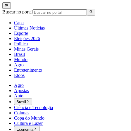
Buscar no portal
Capa
Últimas Notícias
Esporte
Eleições 2026
Política
Minas Gerais
Brasil
Mundo
Agro
Entretenimento
Eloos
Agro
Apostas
Auto
Brasil
Ciência e Tecnologia
Colunas
Copa do Mundo
Cultura e Lazer
Economia