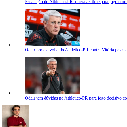
Escalação do Athletico-PR: provável time para jogo com 
Odair projeta volta do Athletico-PR contra Vitória pelas 
Odair tem dúvidas no Athletico-PR para jogo decisivo co