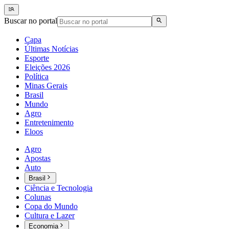
Buscar no portal
Capa
Últimas Notícias
Esporte
Eleições 2026
Política
Minas Gerais
Brasil
Mundo
Agro
Entretenimento
Eloos
Agro
Apostas
Auto
Brasil
Ciência e Tecnologia
Colunas
Copa do Mundo
Cultura e Lazer
Economia