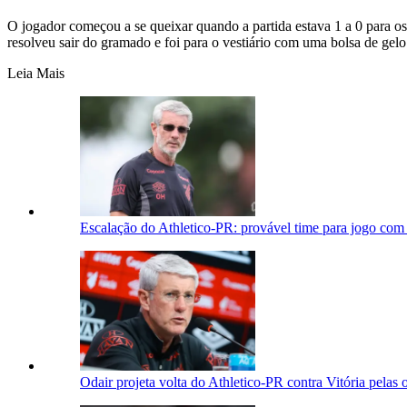
O jogador começou a se queixar quando a partida estava 1 a 0 para 
resolveu sair do gramado e foi para o vestiário com uma bolsa de gelo
Leia Mais
Escalação do Athletico-PR: provável time para jogo com 
Odair projeta volta do Athletico-PR contra Vitória pelas 