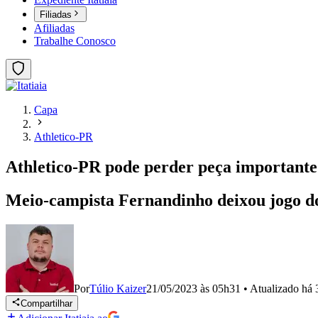
Filiadas
Afiliadas
Trabalhe Conosco
Capa
Athletico-PR
Athletico-PR pode perder peça importante 
Meio-campista Fernandinho deixou jogo do
Por
Túlio Kaizer
21/05/2023 às 05h31
•
Atualizado
há 
Compartilhar