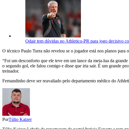
Odair tem dúvidas no Athletico-PR para jogo decisivo co
O técnico Paulo Turra não revelou se o jogador está nos planos para 
“Foi um desconforto que ele teve em um lance da meia-lua da grande ár
o segundo gol, ele falou comigo e disse que iria sair. É um grande pro
treinador.
Fernandinho deve ser reavaliado pelo departamento médico do Athleti
Por
Túlio Kaizer