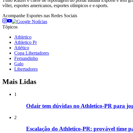
Túlio Kaizer é chefe de reportagem do portal Itatiaia Esporte e tem gr
vôlei, esportes americanos, esportes olímpicos e e-sports.
Acompanhe
Esportes
nas Redes Sociais
Tópicos
Athletico
Athletico Pr
Atlético
Copa Libertadores
Fernandinho
Galo
Libertadores
Mais Lidas
1
Odair tem dúvidas no Athletico-PR para jog
2
Escalação do Athletico-PR: provável time p