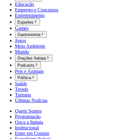
Educação
Emprego e Concursos
Entretenimento
Esportes
Games
Gastronomia
Jogos
Meio Ambiente
Mundo
Orações Itatiaia
Podcasts
Pets e Animais
Política
Saúde
Trends
Turismo
Últimas Notícias
Quem Somos
Programação
Ouça a Itatiaia
Institucional
Entre em Contato
Expediente Itatiaia