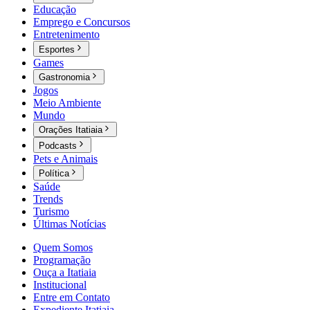
Educação
Emprego e Concursos
Entretenimento
Esportes
Games
Gastronomia
Jogos
Meio Ambiente
Mundo
Orações Itatiaia
Podcasts
Pets e Animais
Política
Saúde
Trends
Turismo
Últimas Notícias
Quem Somos
Programação
Ouça a Itatiaia
Institucional
Entre em Contato
Expediente Itatiaia