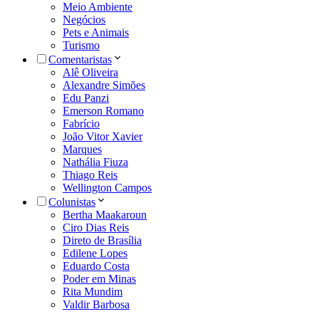
Meio Ambiente
Negócios
Pets e Animais
Turismo
Comentaristas
Alê Oliveira
Alexandre Simões
Edu Panzi
Emerson Romano
Fabrício
João Vitor Xavier
Marques
Nathália Fiuza
Thiago Reis
Wellington Campos
Colunistas
Bertha Maakaroun
Ciro Dias Reis
Direto de Brasília
Edilene Lopes
Eduardo Costa
Poder em Minas
Rita Mundim
Valdir Barbosa