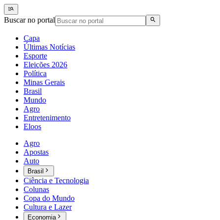
Buscar no portal
Capa
Últimas Notícias
Esporte
Eleições 2026
Política
Minas Gerais
Brasil
Mundo
Agro
Entretenimento
Eloos
Agro
Apostas
Auto
Brasil
Ciência e Tecnologia
Colunas
Copa do Mundo
Cultura e Lazer
Economia