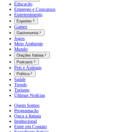
Educação
Emprego e Concursos
Entretenimento
Esportes
Games
Gastronomia
Jogos
Meio Ambiente
Mundo
Orações Itatiaia
Podcasts
Pets e Animais
Política
Saúde
Trends
Turismo
Últimas Notícias
Quem Somos
Programação
Ouça a Itatiaia
Institucional
Entre em Contato
Expediente Itatiaia