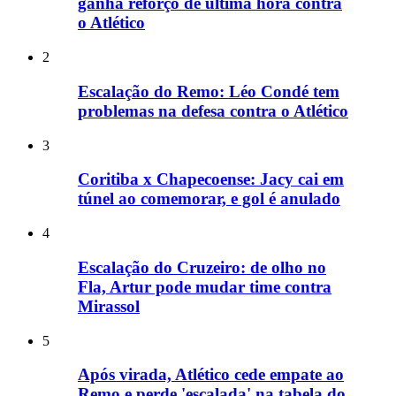
ganha reforço de última hora contra
o Atlético
2
Escalação do Remo: Léo Condé tem
problemas na defesa contra o Atlético
3
Coritiba x Chapecoense: Jacy cai em
túnel ao comemorar, e gol é anulado
4
Escalação do Cruzeiro: de olho no
Fla, Artur pode mudar time contra
Mirassol
5
Após virada, Atlético cede empate ao
Remo e perde 'escalada' na tabela do