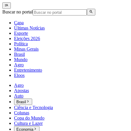
Buscar no portal
Capa
Últimas Notícias
Esporte
Eleições 2026
Política
Minas Gerais
Brasil
Mundo
Agro
Entretenimento
Eloos
Agro
Apostas
Auto
Brasil
Ciência e Tecnologia
Colunas
Copa do Mundo
Cultura e Lazer
Economia