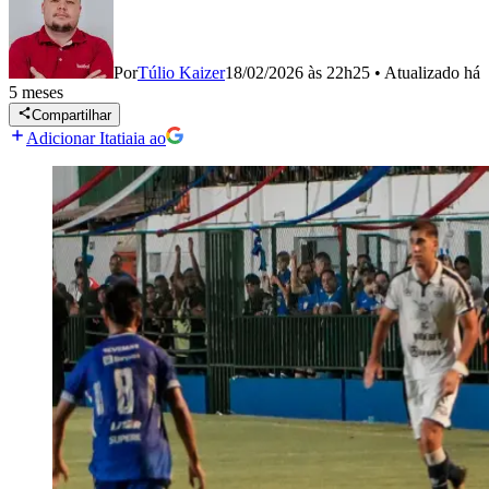
Por
Túlio Kaizer
18/02/2026 às 22h25
•
Atualizado
há
5 meses
Compartilhar
Adicionar Itatiaia ao