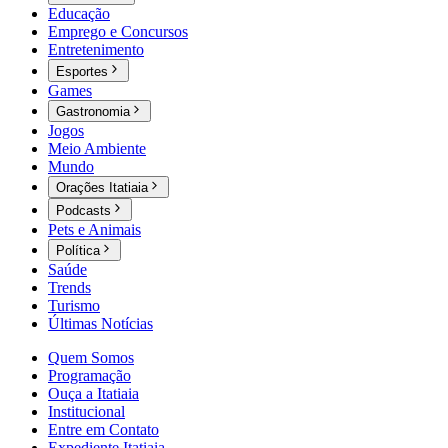
Educação
Emprego e Concursos
Entretenimento
Esportes
Games
Gastronomia
Jogos
Meio Ambiente
Mundo
Orações Itatiaia
Podcasts
Pets e Animais
Política
Saúde
Trends
Turismo
Últimas Notícias
Quem Somos
Programação
Ouça a Itatiaia
Institucional
Entre em Contato
Expediente Itatiaia