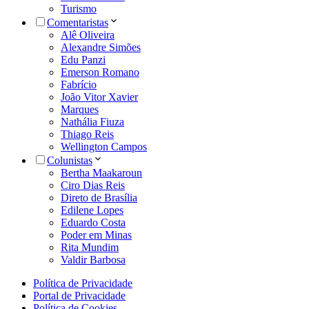
Turismo
Comentaristas
Alê Oliveira
Alexandre Simões
Edu Panzi
Emerson Romano
Fabrício
João Vitor Xavier
Marques
Nathália Fiuza
Thiago Reis
Wellington Campos
Colunistas
Bertha Maakaroun
Ciro Dias Reis
Direto de Brasília
Edilene Lopes
Eduardo Costa
Poder em Minas
Rita Mundim
Valdir Barbosa
Política de Privacidade
Portal de Privacidade
Política de Cookies