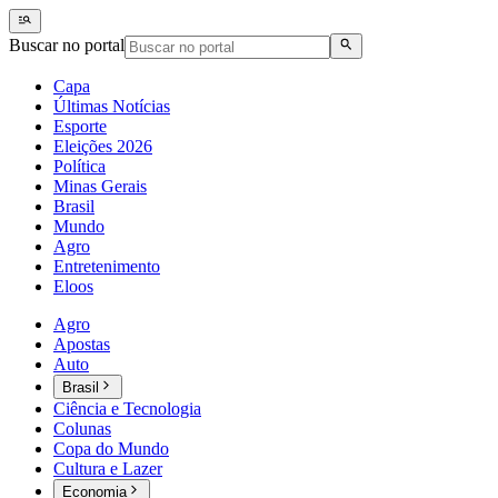
Buscar no portal
Capa
Últimas Notícias
Esporte
Eleições 2026
Política
Minas Gerais
Brasil
Mundo
Agro
Entretenimento
Eloos
Agro
Apostas
Auto
Brasil
Ciência e Tecnologia
Colunas
Copa do Mundo
Cultura e Lazer
Economia