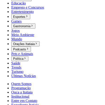
Educação
Emprego e Concursos
Entretenimento
Esportes
Games
Gastronomia
Jogos
Meio Ambiente
Mundo
Orações Itatiaia
Podcasts
Pets e Animais
Política
Saúde
Trends
Turismo
Últimas Notícias
Quem Somos
Programação
Ouça a Itatiaia
Institucional
Entre em Contato
Expediente Itatiaia