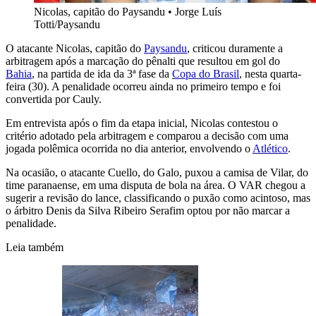
Nicolas, capitão do Paysandu
•
Jorge Luís
Totti/Paysandu
O atacante Nicolas, capitão do
Paysandu
, criticou duramente a
arbitragem após a marcação do pênalti que resultou em gol do
Bahia
, na partida de ida da 3ª fase da
Copa do Brasil
, nesta quarta-
feira (30). A penalidade ocorreu ainda no primeiro tempo e foi
convertida por Cauly.
Em entrevista após o fim da etapa inicial, Nicolas contestou o
critério adotado pela arbitragem e comparou a decisão com uma
jogada polêmica ocorrida no dia anterior, envolvendo o
Atlético
.
Na ocasião, o atacante Cuello, do Galo, puxou a camisa de Vilar, do
time paranaense, em uma disputa de bola na área. O VAR chegou a
sugerir a revisão do lance, classificando o puxão como acintoso, mas
o árbitro Denis da Silva Ribeiro Serafim optou por não marcar a
penalidade.
Leia também