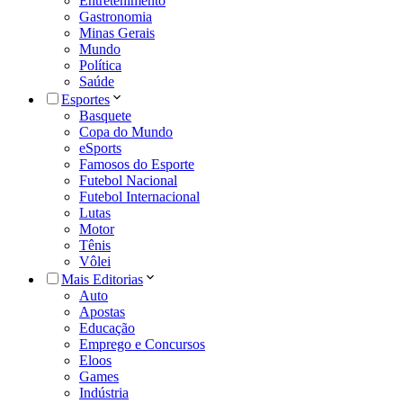
Entretenimento
Gastronomia
Minas Gerais
Mundo
Política
Saúde
Esportes
Basquete
Copa do Mundo
eSports
Famosos do Esporte
Futebol Nacional
Futebol Internacional
Lutas
Motor
Tênis
Vôlei
Mais Editorias
Auto
Apostas
Educação
Emprego e Concursos
Eloos
Games
Indústria