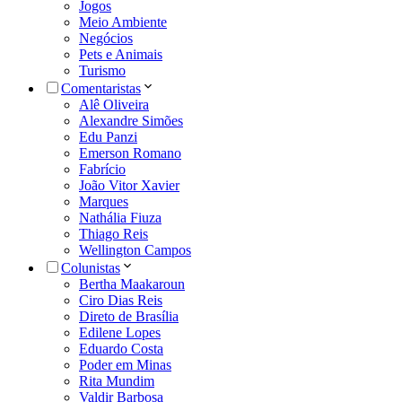
Jogos
Meio Ambiente
Negócios
Pets e Animais
Turismo
Comentaristas
Alê Oliveira
Alexandre Simões
Edu Panzi
Emerson Romano
Fabrício
João Vitor Xavier
Marques
Nathália Fiuza
Thiago Reis
Wellington Campos
Colunistas
Bertha Maakaroun
Ciro Dias Reis
Direto de Brasília
Edilene Lopes
Eduardo Costa
Poder em Minas
Rita Mundim
Valdir Barbosa