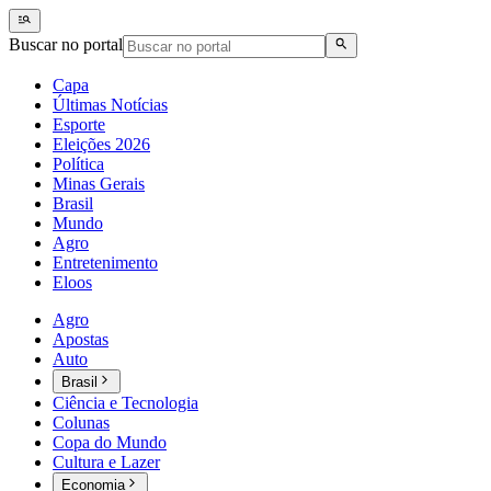
Buscar no portal
Capa
Últimas Notícias
Esporte
Eleições 2026
Política
Minas Gerais
Brasil
Mundo
Agro
Entretenimento
Eloos
Agro
Apostas
Auto
Brasil
Ciência e Tecnologia
Colunas
Copa do Mundo
Cultura e Lazer
Economia