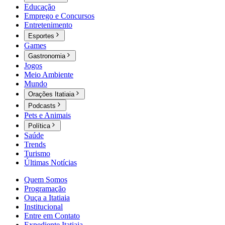
Educação
Emprego e Concursos
Entretenimento
Esportes
Games
Gastronomia
Jogos
Meio Ambiente
Mundo
Orações Itatiaia
Podcasts
Pets e Animais
Política
Saúde
Trends
Turismo
Últimas Notícias
Quem Somos
Programação
Ouça a Itatiaia
Institucional
Entre em Contato
Expediente Itatiaia