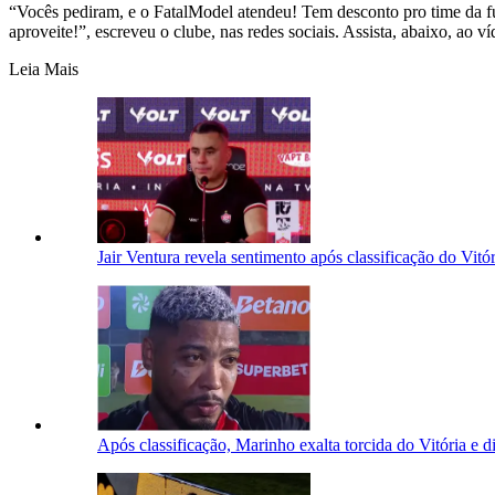
“Vocês pediram, e o FatalModel atendeu! Tem desconto pro time da f
aproveite!”, escreveu o clube, nas redes sociais. Assista, abaixo, ao ví
Leia Mais
Jair Ventura revela sentimento após classificação do Vitó
Após classificação, Marinho exalta torcida do Vitória e di