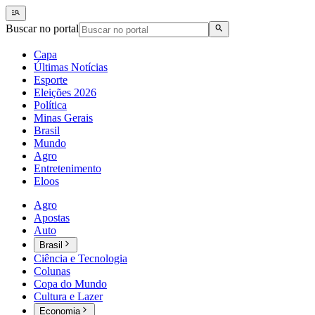
Buscar no portal
Capa
Últimas Notícias
Esporte
Eleições 2026
Política
Minas Gerais
Brasil
Mundo
Agro
Entretenimento
Eloos
Agro
Apostas
Auto
Brasil
Ciência e Tecnologia
Colunas
Copa do Mundo
Cultura e Lazer
Economia