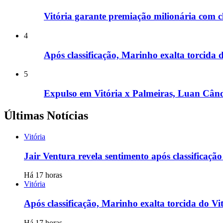
Vitória garante premiação milionária com c
4
Após classificação, Marinho exalta torcida do
5
Expulso em Vitória x Palmeiras, Luan Cândi
Últimas Notícias
Vitória
Jair Ventura revela sentimento após classificaçã
Há 17 horas
Vitória
Após classificação, Marinho exalta torcida do Vitó
Há 17 horas