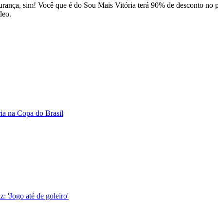
urança, sim! Você que é do Sou Mais Vitória terá 90% de desconto no
deo.
ria na Copa do Brasil
z: 'Jogo até de goleiro'