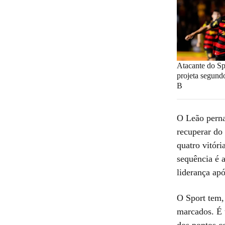
Atacante do Sp
projeta segundo
B
O Leão perna
recuperar do
quatro vitóri
sequência é 
liderança apó
O Sport tem,
marcados. É
dos pontos c