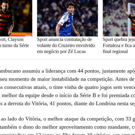
ort, Clayson
Sport anuncia contratação de
Sport quebra jej
 turno da Série
volante do Cruzeiro envolvido
Fortaleza e fica
em negócio por Zé Lucas
final regional
mbucano assumiu a liderança com 44 pontos, justamente apó
 seu momento de maior instabilidade na competição. Antes de 
as consecutivas atuais, o time vinha de quatro jogos sem vence
a melhor da equipe desde o início da Série B e foi premiada 
s a derrota do Vitória, 41 pontos, diante do Londrina nesta se
 ao lado do Vitória, o melhor ataque da competição, com 33 g
 também o dono do melhor aproveitamento como mandante, 
onquistados: em 12 jogos na Ilha foram 10 vitórias, um empa