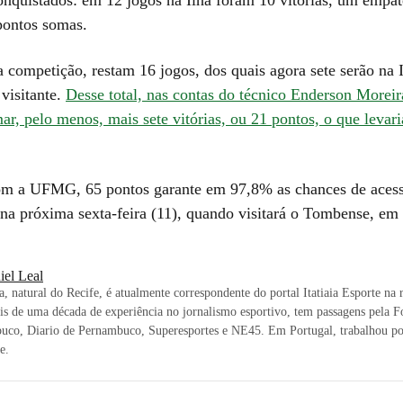
 pontos somas.
a competição, restam 16 jogos, dos quais agora sete serão na 
visitante.
Desse total, nas contas do técnico Enderson Moreir
ar, pelo menos, mais sete vitórias, ou 21 pontos, o que levari
m a UFMG, 65 pontos garante em 97,8% as chances de acess
r na próxima sexta-feira (11), quando visitará o Tombense, em
iel Leal
ta, natural do Recife, é atualmente correspondente do portal Itatiaia Esporte na 
 de uma década de experiência no jornalismo esportivo, tem passagens pela F
uco, Diario de Pernambuco, Superesportes e NE45. Em Portugal, trabalhou po
e.