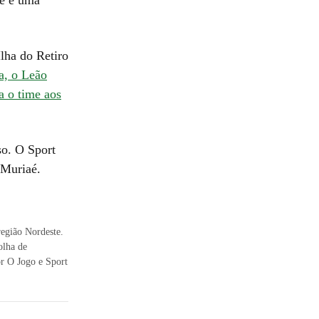
Ilha do Retiro
a, o Leão
a o time aos
o. O Sport
 Muriaé.
região Nordeste.
olha de
r O Jogo e Sport