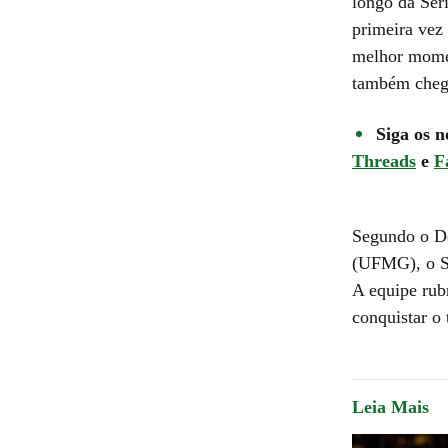
longo da Sér
primeira vez 
melhor momen
também chego
Siga os n
Threads
e
F
Segundo o De
(UFMG), o Sp
A equipe rub
conquistar o 
Leia Mais