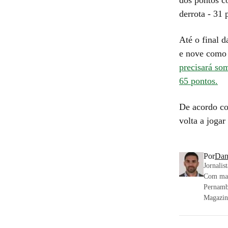
derrota - 31
Até o final d
e nove como 
precisará som
65 pontos.
De acordo co
volta a joga
Por
Dan
Jornalis
Com mais
Pernamb
Magazin