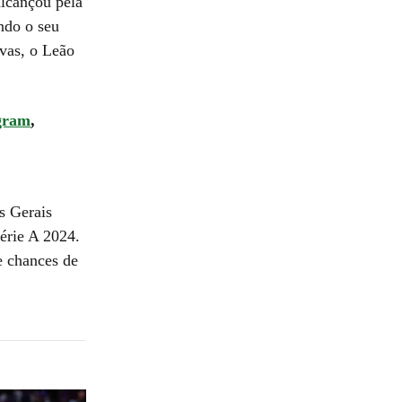
alcançou pela
ndo o seu
vas, o Leão
gram
,
s Gerais
érie A 2024.
e chances de