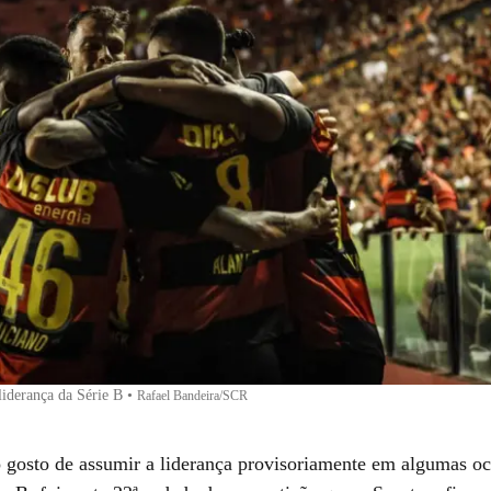
liderança da Série B
•
Rafael Bandeira/SCR
o gosto de assumir a liderança provisoriamente em algumas oc