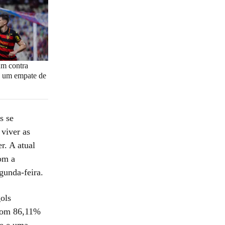
um contra
 a um empate de
s se
viver as
r. A atual
com a
gunda-feira.
ols
com 86,11%
te e uma