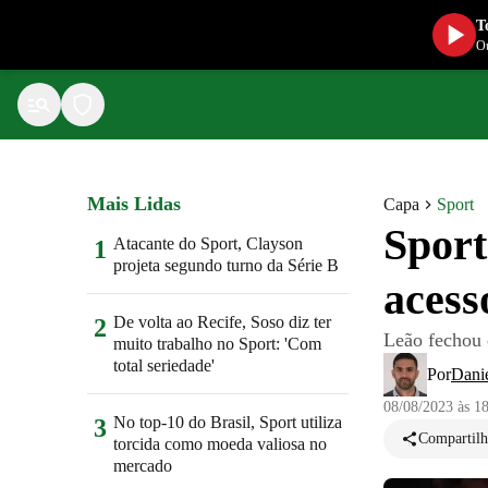
T
Ou
Mais Lidas
Capa
Sport
Sport
Atacante do Sport, Clayson
1
projeta segundo turno da Série B
acess
De volta ao Recife, Soso diz ter
2
Leão fechou e
muito trabalho no Sport: 'Com
total seriedade'
Por
Danie
08/08/2023 às 1
No top-10 do Brasil, Sport utiliza
3
Compartilh
torcida como moeda valiosa no
mercado