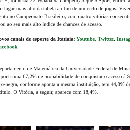
ie B, foi nesta 22ª rodada da competição que o Sport, enfim, 
o lugar mais alto da tabela ao fim de um ciclo de jogos. Vive
to no Campeonato Brasileiro, com quatro vitórias consecuti
u ao seu mais alto índice de chances de acesso.
ovos canais de esporte da Itatiaia:
Youtube
,
Twitter
,
Insta
acebook.
partamento de Matemática da Universidade Federal de Mina
ort soma 87,2% de probabilidade de conquistar o acesso à S
ro-negra, conforme aponta a mesma instituição, tem 44,8% d
título. O Vitória, a seguir, aparece com 18,4%.