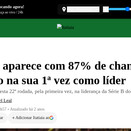
ocando agora!
Belo Horizonte
ça ao vivo
/
24h
 aparece com 87% de chan
o na sua 1ª vez como líder
sta 22ª rodada, pela primeira vez, na liderança da Série B do
l Leal
8h57
•
Atualizado
há 2 anos
ar
Adicionar Itatiaia ao