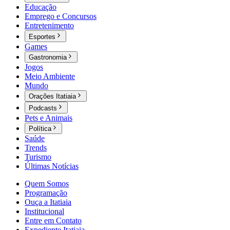
Educação
Emprego e Concursos
Entretenimento
Esportes
Games
Gastronomia
Jogos
Meio Ambiente
Mundo
Orações Itatiaia
Podcasts
Pets e Animais
Política
Saúde
Trends
Turismo
Últimas Notícias
Quem Somos
Programação
Ouça a Itatiaia
Institucional
Entre em Contato
Expediente Itatiaia