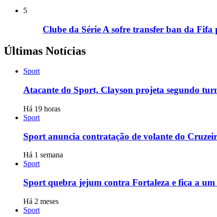
5
Clube da Série A sofre transfer ban da Fifa
Últimas Notícias
Sport
Atacante do Sport, Clayson projeta segundo tur
Há 19 horas
Sport
Sport anuncia contratação de volante do Cruzei
Há 1 semana
Sport
Sport quebra jejum contra Fortaleza e fica a um 
Há 2 meses
Sport