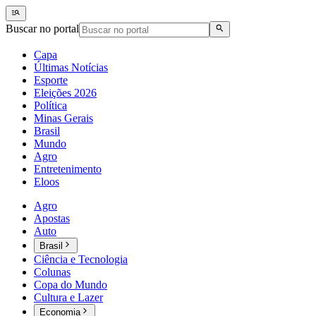
Buscar no portal
Capa
Últimas Notícias
Esporte
Eleições 2026
Política
Minas Gerais
Brasil
Mundo
Agro
Entretenimento
Eloos
Agro
Apostas
Auto
Brasil
Ciência e Tecnologia
Colunas
Copa do Mundo
Cultura e Lazer
Economia