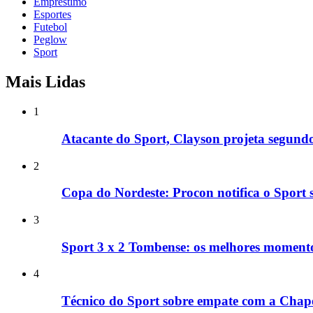
Emprestimo
Esportes
Futebol
Peglow
Sport
Mais Lidas
1
Atacante do Sport, Clayson projeta segundo
2
Copa do Nordeste: Procon notifica o Sport 
3
Sport 3 x 2 Tombense: os melhores momento
4
Técnico do Sport sobre empate com a Chape