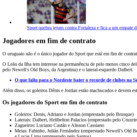
Sport quebra jejum contra Fortaleza e fica a um empate de
Jogadores em fim de contrato
O uruguaio não é o único jogador do Sport que está em fim de contra
O Leão da Ilha tem interesse na permanência de pelo menos cinco dele
pelo Newell’s Old Boys, da Argentina) e o lateral-esquerdo Dalbert.
O que falta para o Nordeste bater o recorde de clubes na S
Além disso, os goleiros Dênis e Jordan estão machucados e devem es
Os jogadores do Sport em fim de contrato
Goleiros: Denis, Adriano e Jordan (emprestado pelo Brusque)
Laterais: Dalbert, Helibelton Palacios (emprestado pelo Cruze
Zagueiros: Luciano Castán e Alisson Cassiano
Meias: Fabinho, Julián Fernández (emprestado Newell’s Old Bo
e Lucas Lima (emprestado pelo Santos)