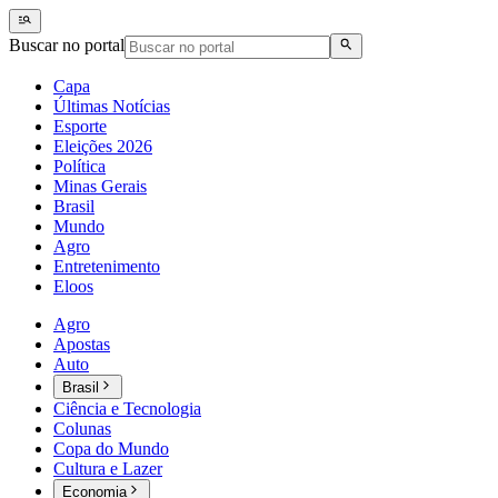
Buscar no portal
Capa
Últimas Notícias
Esporte
Eleições 2026
Política
Minas Gerais
Brasil
Mundo
Agro
Entretenimento
Eloos
Agro
Apostas
Auto
Brasil
Ciência e Tecnologia
Colunas
Copa do Mundo
Cultura e Lazer
Economia