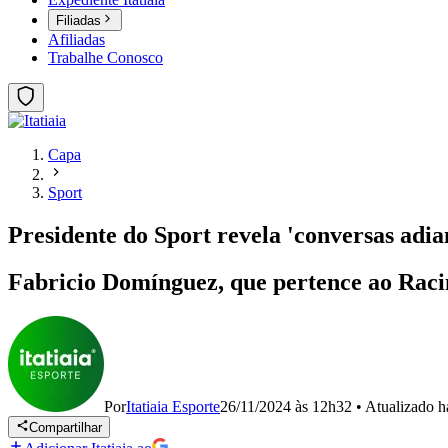
Filiadas
Afiliadas
Trabalhe Conosco
Capa
Sport
Presidente do Sport revela 'conversas adia
Fabricio Domínguez, que pertence ao Racin
Por
Itatiaia Esporte
26/11/2024 às 12h32
•
Atualizado
h
Compartilhar