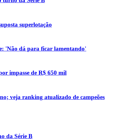
 turno da Série B
suposta superlotação
: 'Não dá para ficar lamentando'
 por impasse de R$ 650 mil
no; veja ranking atualizado de campeões
no da Série B