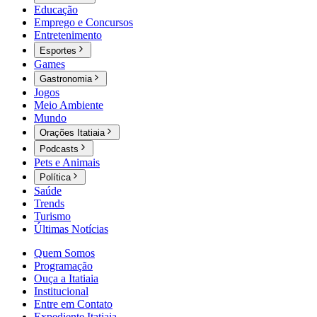
Educação
Emprego e Concursos
Entretenimento
Esportes
Games
Gastronomia
Jogos
Meio Ambiente
Mundo
Orações Itatiaia
Podcasts
Pets e Animais
Política
Saúde
Trends
Turismo
Últimas Notícias
Quem Somos
Programação
Ouça a Itatiaia
Institucional
Entre em Contato
Expediente Itatiaia