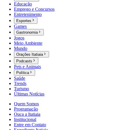
Educação
Emprego e Concursos
Entretenimento
Esportes
Games
Gastronomia
Jogos
Meio Ambiente
Mundo
Orações Itatiaia
Podcasts
Pets e Animais
Política
Saúde
Trends
Turismo
Últimas Notícias
Quem Somos
Programação
Ouça a Itatiaia
Institucional
Entre em Contato
Expediente Itatiaia