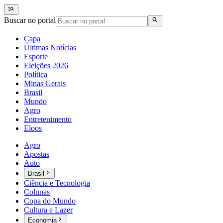
Buscar no portal
Capa
Últimas Notícias
Esporte
Eleições 2026
Política
Minas Gerais
Brasil
Mundo
Agro
Entretenimento
Eloos
Agro
Apostas
Auto
Brasil
Ciência e Tecnologia
Colunas
Copa do Mundo
Cultura e Lazer
Economia