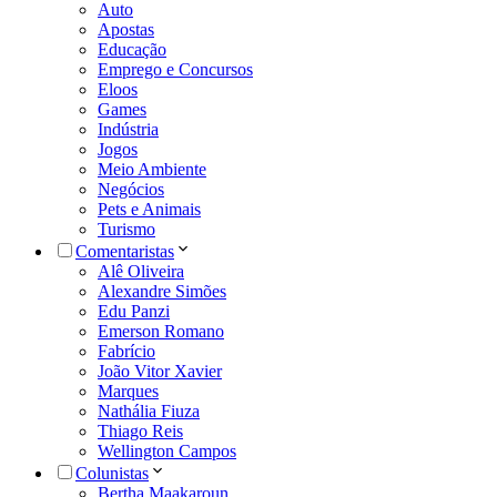
Auto
Apostas
Educação
Emprego e Concursos
Eloos
Games
Indústria
Jogos
Meio Ambiente
Negócios
Pets e Animais
Turismo
Comentaristas
Alê Oliveira
Alexandre Simões
Edu Panzi
Emerson Romano
Fabrício
João Vitor Xavier
Marques
Nathália Fiuza
Thiago Reis
Wellington Campos
Colunistas
Bertha Maakaroun