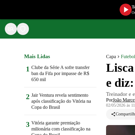
T
Ou
Mais Lidas
Capa
Futebo
Lisca
Clube da Série A sofre transfer
1
ban da Fifa por impasse de R$
e diz:
650 mil
Treinador e 
Jair Ventura revela sentimento
2
Por
João Marce
após classificação do Vitória na
02/05/2026 às 1
Copa do Brasil
Compartilh
Vitória garante premiação
3
milionária com classificação na
Copa do Brasil