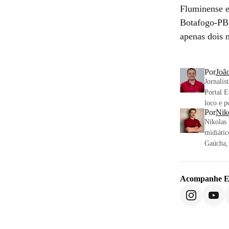
Fluminense e
Botafogo-PB 
apenas dois 
Por
Joã
Jornali
Portal E
loco e p
Por
Nik
Nikolas
midiátic
Gaúcha,
Acompanhe
E