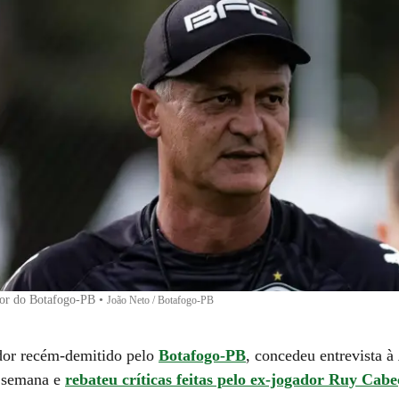
dor do Botafogo-PB
•
João Neto / Botafogo-PB
ador recém-demitido pelo
Botafogo-PB
, concedeu entrevista à
 semana e
rebateu críticas feitas pelo ex-jogador Ruy Cab