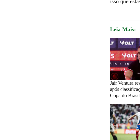
isso que está
Leia Mais:
Jair Ventura re
após classifica
Copa do Brasil