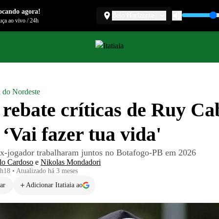
ocando agora!
Belo Horizonte
ça ao vivo
/
24h
l do Nordeste
 rebate críticas de Ruy C
 ‘Vai fazer tua vida'
ex-jogador trabalharam juntos no Botafogo-PB em 2026
lo Cardoso
e
Nikolas Mondadori
1h18
•
Atualizado
há 3 meses
ar
Adicionar Itatiaia ao