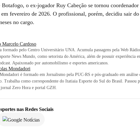
 Botafogo, o ex-jogador Ruy Cabeção se tornou coordenador 
em fevereiro de 2026. O profissional, porém, decidiu sair d
meses no cargo.
o Marcelo Cardoso
sta formado pelo Centro Universitário UNA. Acumula passagens pela Web Rádi
sporte News Mundo, como setorista do América, além de possuir experiência e
odcast. Apaixonado por automobilismo e esportes americanos.
olas Mondadori
 Mondadori é formado em Jornalismo pela PUC-RS e pós-graduado em análise 
o. Trabalha como correspondente do Itatiaia Esporte do Sul do Brasil. Passou 
 jornal Zero Hora e portal GZH.
sportes
nas Redes Sociais