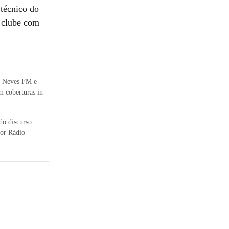
técnico do
o clube com
o Neves FM e
m coberturas in-
do discurso
por Rádio