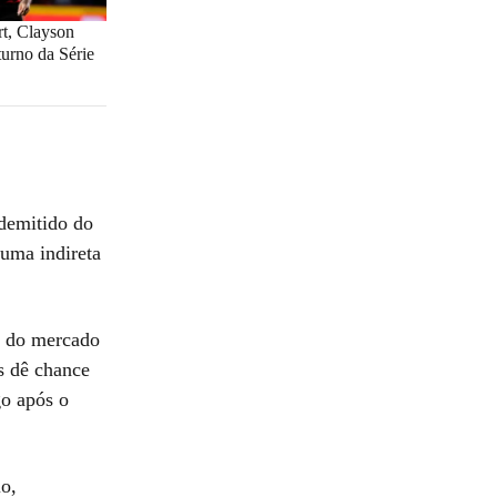
rt, Clayson
turno da Série
demitido do
 uma indireta
l do mercado
s dê chance
go após o
o,