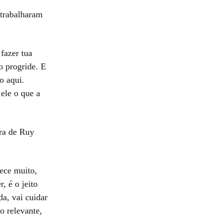
 trabalharam
fazer tua
o progride. E
o aqui.
ele o que a
ira de Ruy
ece muito,
, é o jeito
da, vai cuidar
o relevante,