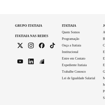
GRUPO ITATIAIA
ITATIAIA
Quem Somos
A
ITATIAIA NAS REDES
Programação
B
Ouça a Itatiaia
C
Institucional
E
Entre em Contato
E
Expediente Itatiaia
E
Trabalhe Conosco
G
Lei de Igualdade Salarial
M
M
P
S