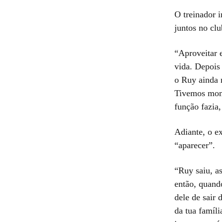
O treinador 
juntos no cl
“Aproveitar 
vida. Depois 
o Ruy ainda n
Tivemos mome
função fazia,
Adiante, o e
“aparecer”.
“Ruy saiu, a
então, quando
dele de sair 
da tua famíli