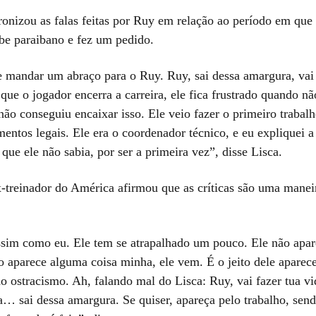
ironizou as falas feitas por Ruy em relação ao período em que
ube paraibano e fez um pedido.
e mandar um abraço para o Ruy. Ruy, sai dessa amargura, vai 
que o jogador encerra a carreira, ele fica frustrado quando nã
ão conseguiu encaixar isso. Ele veio fazer o primeiro trabalh
ntos legais. Ele era o coordenador técnico, e eu expliquei a 
 que ele não sabia, por ser a primeira vez”, disse Lisca.
x-treinador do América afirmou que as críticas são uma mane
ssim como eu. Ele tem se atrapalhado um pouco. Ele não apar
 aparece alguma coisa minha, ele vem. É o jeito dele aparecer
do ostracismo. Ah, falando mal do Lisca: Ruy, vai fazer tua vi
a… sai dessa amargura. Se quiser, apareça pelo trabalho, send