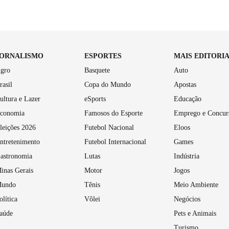
JORNALISMO
ESPORTES
MAIS EDITORI
gro
Basquete
Auto
rasil
Copa do Mundo
Apostas
ultura e Lazer
eSports
Educação
conomia
Famosos do Esporte
Emprego e Concur
leições 2026
Futebol Nacional
Eloos
ntretenimento
Futebol Internacional
Games
astronomia
Lutas
Indústria
inas Gerais
Motor
Jogos
undo
Tênis
Meio Ambiente
olítica
Vôlei
Negócios
aúde
Pets e Animais
Turismo