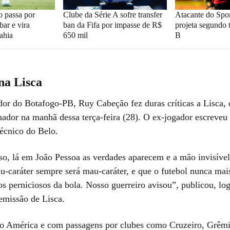
o passa por
Clube da Série A sofre transfer
Atacante do Spo
bar e vira
ban da Fifa por impasse de R$
projeta segundo 
ahia
650 mil
B
na Lisca
or do Botafogo-PB, Ruy Cabeção fez duras críticas a Lisca, 
nador na manhã dessa terça-feira (28). O ex-jogador escreveu
técnico do Belo.
so, lá em João Pessoa as verdades aparecem e a mão invisíve
u-caráter sempre será mau-caráter, e que o futebol nunca mai
os perniciosos da bola. Nosso guerreiro avisou”, publicou, lo
emissão de Lisca.
o América e com passagens por clubes como Cruzeiro, Grêmi