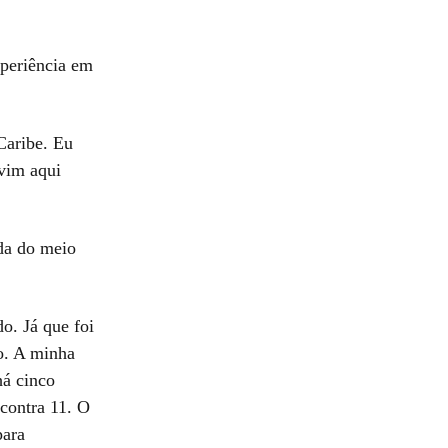
xperiência em
Caribe. Eu
 vim aqui
rda do meio
o. Já que foi
do. A minha
há cinco
 contra 11. O
para