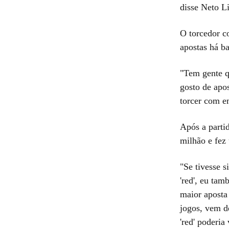
disse Neto L
O torcedor c
apostas há b
"Tem gente q
gosto de apo
torcer com e
Após a partid
milhão e fez
"Se tivesse s
'red', eu ta
maior aposta 
jogos, vem d
'red' poderi