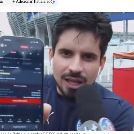
ar
Adicionar Itatiaia ao