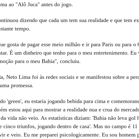
ima ao "Alô Juca" antes do jogo.
ontinuou dizendo que cada um tem sua realidade e que tem e
astante tempo.
ue gosta de pagar esse meio milhão e ir para Paris ou para o 
star. É um dinheiro que tenho para o meu entretenimento. Eu
moção para o meu Bahia", concluiu.
a, Neto Lima foi às redes sociais e se manifestou sobre a pe
 uma promessa.
ido 'green', eu estaria jogando bebida para cima e comemorand
mbém estou aqui para mostrar a realidade nua e crua do merca
da vida não veio. As estatísticas diziam: 'Bahia não leva gol 
e cinco triunfos, jogando dentro de casa'. Mas no campo é 11
a vir e veio. Eu me preparei psicologicamente. Eu sou homem 