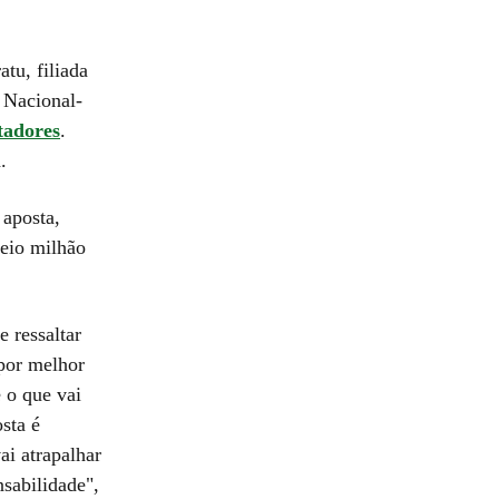
tu, filiada
 Nacional-
tadores
.
.
 aposta,
meio milhão
 ressaltar
 por melhor
 o que vai
sta é
ai atrapalhar
sabilidade",