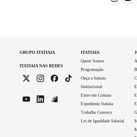
GRUPO ITATIAIA
ITATIAIA
Quem Somos
A
ITATIAIA NAS REDES
Programação
B
Ouça a Itatiaia
C
Institucional
E
Entre em Contato
E
Expediente Itatiaia
E
Trabalhe Conosco
G
Lei de Igualdade Salarial
M
M