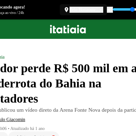
ocando agora!
Belo Horizonte
ça ao vivo
/
24h
ia
dor perde R$ 500 mil em 
derrota do Bahia na
tadores
blicou um vídeo direto da Arena Fonte Nova depois da parti
lo Giacomin
2h06
•
Atualizado
há 1 ano