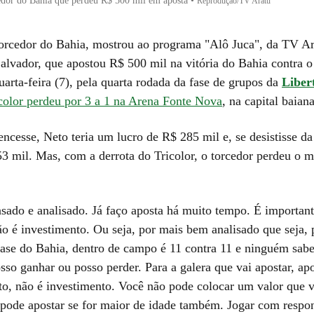
edor do Bahia que perdeu R$ 500 mil em aposta
•
Reprodução/TV Aratu
orcedor do Bahia, mostrou ao programa "Alô Juca", da TV Ara
lvador, que apostou R$ 500 mil na vitória do Bahia contra o
arta-feira (7), pela quarta rodada da fase de grupos da
Liber
color perdeu por 3 a 1 na Arena Fonte Nova
, na capital baiana
ncesse, Neto teria um lucro de R$ 285 mil e, se desistisse da
53 mil. Mas, com a derrota do Tricolor, o torcedor perdeu o 
sado e analisado. Já faço aposta há muito tempo. É importante
ão é investimento. Ou seja, por mais bem analisado que seja,
 fase do Bahia, dentro de campo é 11 contra 11 e ninguém sabe
sso ganhar ou posso perder. Para a galera que vai apostar, apo
to, não é investimento. Você não pode colocar um valor que v
ó pode apostar se for maior de idade também. Jogar com respon