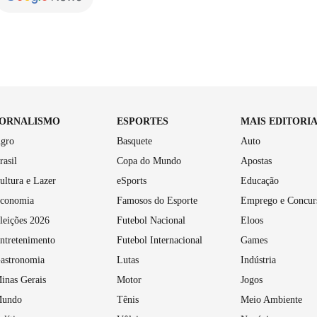
JORNALISMO
ESPORTES
MAIS EDITORI
gro
Basquete
Auto
rasil
Copa do Mundo
Apostas
ultura e Lazer
eSports
Educação
conomia
Famosos do Esporte
Emprego e Concur
leições 2026
Futebol Nacional
Eloos
ntretenimento
Futebol Internacional
Games
astronomia
Lutas
Indústria
inas Gerais
Motor
Jogos
undo
Tênis
Meio Ambiente