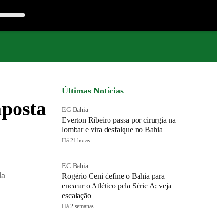
Últimas Notícias
aposta
EC Bahia
Everton Ribeiro passa por cirurgia na
lombar e vira desfalque no Bahia
Há 21 horas
EC Bahia
da
Rogério Ceni define o Bahia para
encarar o Atlético pela Série A; veja
escalação
Há 2 semanas