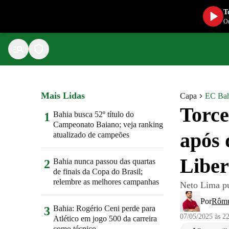
T
Ou
Mais Lidas
Capa
EC Bah
Torce
Bahia busca 52º título do
1
Campeonato Baiano; veja ranking
após 
atualizado de campeões
Liber
Bahia nunca passou das quartas
2
de finais da Copa do Brasil;
relembre as melhores campanhas
Neto Lima pu
Por
Rômu
Bahia: Rogério Ceni perde para
3
07/05/2025 às 2
Atlético em jogo 500 da carreira
como técnico