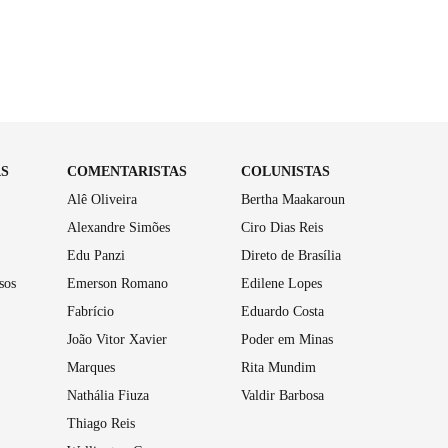
AS
COMENTARISTAS
COLUNISTAS
Alê Oliveira
Bertha Maakaroun
Alexandre Simões
Ciro Dias Reis
Edu Panzi
Direto de Brasília
sos
Emerson Romano
Edilene Lopes
Fabrício
Eduardo Costa
João Vitor Xavier
Poder em Minas
Marques
Rita Mundim
Nathália Fiuza
Valdir Barbosa
Thiago Reis