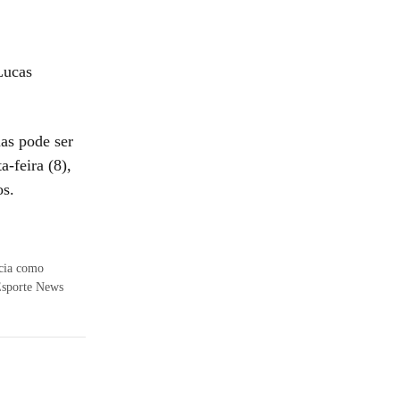
Lucas
as pode ser
a-feira (8),
os.
ncia como
 Esporte News