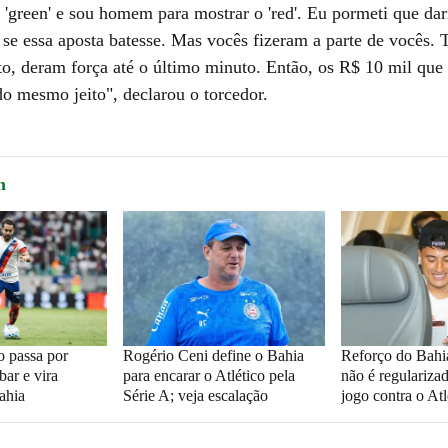
'green' e sou homem para mostrar o 'red'. Eu pormeti que dar
 se essa aposta batesse. Mas vocês fizeram a parte de vocês. 
to, deram força até o último minuto. Então, os R$ 10 mil que
do mesmo jeito", declarou o torcedor.
m
o passa por
Rogério Ceni define o Bahia
Reforço do Bahia
bar e vira
para encarar o Atlético pela
não é regularizad
ahia
Série A; veja escalação
jogo contra o Atl