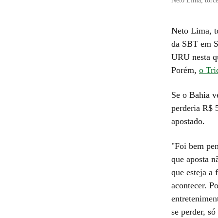
Neto Lima, torc
Neto Lima, t
da SBT em Sa
URU nesta qu
Porém,
o Tri
Se o Bahia ve
perderia R$ 
apostado.
"Foi bem pen
que aposta n
que esteja a
acontecer. Po
entretenimen
se perder, s