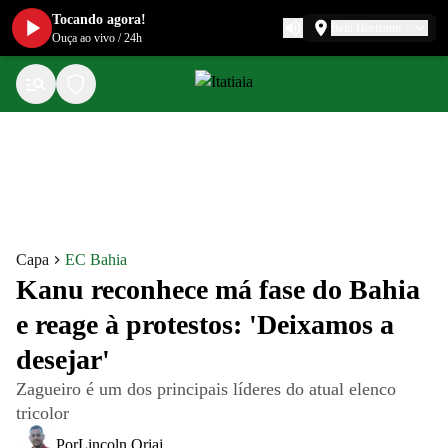
Tocando agora!
Belo Horizonte
Ouça ao vivo
/
24h
Capa
EC Bahia
Kanu reconhece má fase do Bahia
e reage à protestos: 'Deixamos a
desejar'
Zagueiro é um dos principais líderes do atual elenco
tricolor
Por
Lincoln Oriaj