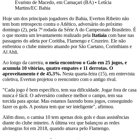
Evaristo de Macedo, em Camaçari (BA)
•
Letícia
Martins/EC Bahia
Hoje um dos principais jogadores do Bahia, Everton Ribeiro não
tem bom retrospecto contra o Atlético, adversário do próximo
domingo (2), pela 7ª rodada da Série A do Campeonato Brasileiro. É
o que mostra um levantamento realizado pela
Itatiaia
com base nas
passagens do atleta por Coritiba, Flamengo e Cruzeiro. Ele não
enfrentou o clube mineiro atuando por São Caetano, Corinthians e
Al Ahli.
Ao longo da carreira,
o meia encontrou o Galo em 25 jogos, e
acumula 10 vitórias, quatro empates e 11 derrotas. O
aproveitamento é de 45,3%.
Nesta quarta-feira (15), em entrevista
coletiva, Everton projetou o reencontro com o antigo rival.
"Cada jogo é bem específico, tem sua dificuldade. Jogar fora de casa
nunca é fácil. O adversário conhece melhor o campo, tem sua
torcida para apoiar. Mas estamos fazendo bons jogos, conseguindo
fazer os gols. A postura tem que ser inteligente", afirmou.
Além disso, o camisa 10 tem apenas dois gols e duas assistências
diante do clube mineiro. A última vez que balançou as redes
alvinegras foi em 2018, quando atuava pelo Flamengo.