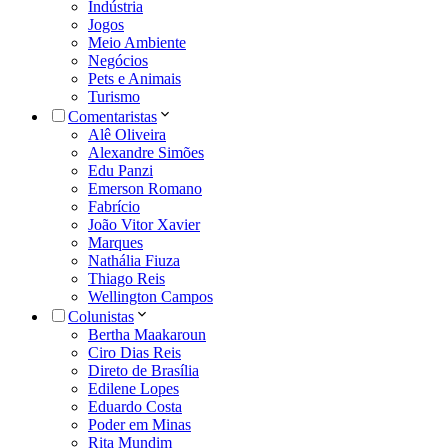
Indústria
Jogos
Meio Ambiente
Negócios
Pets e Animais
Turismo
Comentaristas
Alê Oliveira
Alexandre Simões
Edu Panzi
Emerson Romano
Fabrício
João Vitor Xavier
Marques
Nathália Fiuza
Thiago Reis
Wellington Campos
Colunistas
Bertha Maakaroun
Ciro Dias Reis
Direto de Brasília
Edilene Lopes
Eduardo Costa
Poder em Minas
Rita Mundim