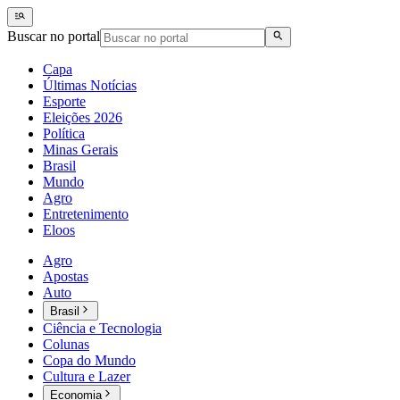
Buscar no portal
Capa
Últimas Notícias
Esporte
Eleições 2026
Política
Minas Gerais
Brasil
Mundo
Agro
Entretenimento
Eloos
Agro
Apostas
Auto
Brasil
Ciência e Tecnologia
Colunas
Copa do Mundo
Cultura e Lazer
Economia