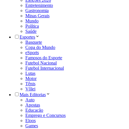
Eleições 2026
Entretenimento
Gastronomia
Minas Gerais
Mundo
Política
Saúde
Esportes
Basquete
Copa do Mundo
eSports
Famosos do Esporte
Futebol Nacional
Futebol Internacional
Lutas
Motor
Tênis
Vôlei
Mais Editorias
Auto
Apostas
Educação
Emprego e Concursos
Eloos
Games