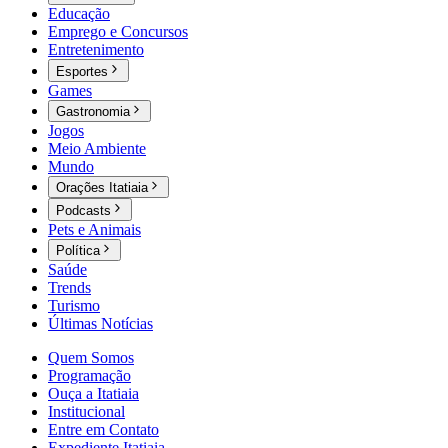
Educação
Emprego e Concursos
Entretenimento
Esportes
Games
Gastronomia
Jogos
Meio Ambiente
Mundo
Orações Itatiaia
Podcasts
Pets e Animais
Política
Saúde
Trends
Turismo
Últimas Notícias
Quem Somos
Programação
Ouça a Itatiaia
Institucional
Entre em Contato
Expediente Itatiaia