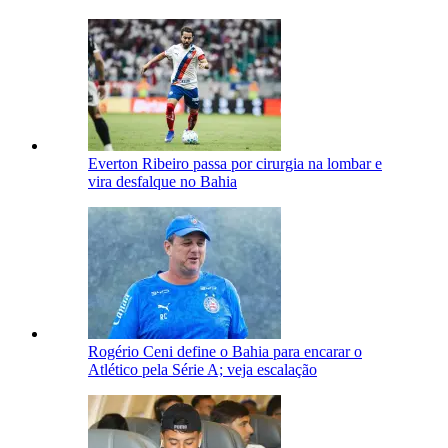
Everton Ribeiro passa por cirurgia na lombar e
vira desfalque no Bahia
Rogério Ceni define o Bahia para encarar o
Atlético pela Série A; veja escalação