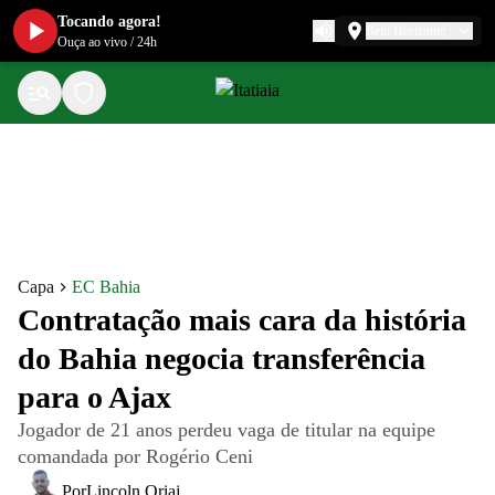
Tocando agora!
Belo Horizonte
Ouça ao vivo
/
24h
Capa
EC Bahia
Contratação mais cara da história
do Bahia negocia transferência
para o Ajax
Jogador de 21 anos perdeu vaga de titular na equipe
comandada por Rogério Ceni
Por
Lincoln Oriaj