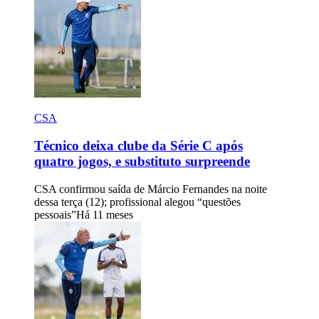
CSA
Técnico deixa clube da Série C após
quatro jogos, e substituto surpreende
CSA confirmou saída de Márcio Fernandes na noite
dessa terça (12); profissional alegou “questões
pessoais”
Há 11 meses