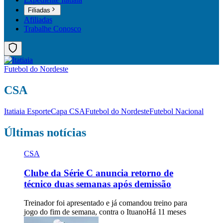
Filiadas
Afiliadas
Trabalhe Conosco
Futebol do Nordeste
CSA
Itatiaia Esporte
Capa CSA
Futebol do Nordeste
Futebol Nacional
Últimas notícias
CSA
Clube da Série C anuncia retorno de
técnico duas semanas após demissão
Treinador foi apresentado e já comandou treino para
jogo do fim de semana, contra o Ituano
Há 11 meses