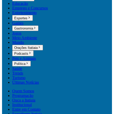
Educação
Emprego e Concursos
Entretenimento
Esportes
Games
Gastronomia
Jogos
Meio Ambiente
Mundo
Orações Itatiaia
Podcasts
Pets e Animais
Política
Saúde
Trends
Turismo
Últimas Notícias
Quem Somos
Programação
Ouça a Itatiaia
Institucional
Entre em Contato
Expediente Itatiaia