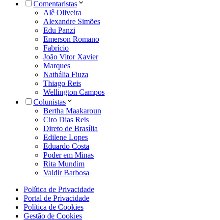
Comentaristas
Alê Oliveira
Alexandre Simões
Edu Panzi
Emerson Romano
Fabrício
João Vitor Xavier
Marques
Nathália Fiuza
Thiago Reis
Wellington Campos
Colunistas
Bertha Maakaroun
Ciro Dias Reis
Direto de Brasília
Edilene Lopes
Eduardo Costa
Poder em Minas
Rita Mundim
Valdir Barbosa
Política de Privacidade
Portal de Privacidade
Política de Cookies
Gestão de Cookies