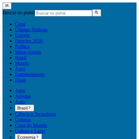
Buscar no portal
Capa
Últimas Notícias
Esporte
Eleições 2026
Política
Minas Gerais
Brasil
Mundo
Agro
Entretenimento
Eloos
Agro
Apostas
Auto
Brasil
Ciência e Tecnologia
Colunas
Copa do Mundo
Cultura e Lazer
Economia