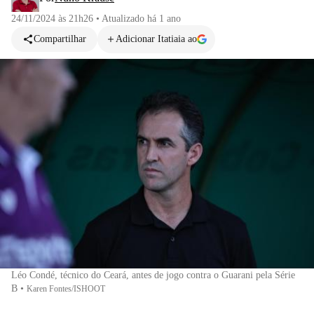
24/11/2024 às 21h26
•
Atualizado
há 1 ano
Compartilhar
Adicionar Itatiaia ao
Léo Condé, técnico do Ceará, antes de jogo contra o Guarani pela Série
B
•
Karen Fontes/ISHOOT