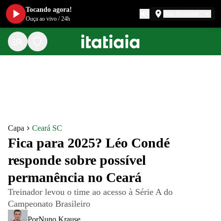
Tocando agora!
Belo Horizonte
Ouça ao vivo
/
24h
Capa
Ceará SC
Fica para 2025? Léo Condé
responde sobre possível
permanência no Ceará
Treinador levou o time ao acesso à Série A do
Campeonato Brasileiro
Por
Nuno Krause