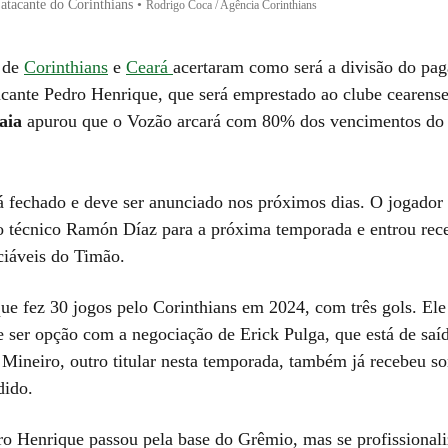
atacante do Corinthians
•
Rodrigo Coca / Agência Corinthians
s de
Corinthians
e
Ceará
acertaram como será a divisão do pa
tacante Pedro Henrique, que será emprestado ao clube cearense
iaia
apurou que o Vozão arcará com 80% dos vencimentos do 
á fechado e deve ser anunciado nos próximos dias. O jogador
o técnico Ramón Díaz para a próxima temporada e entrou rec
ciáveis do Timão.
ue fez 30 jogos pelo Corinthians em 2024, com três gols. Ele
e ser opção com a negociação de Erick Pulga, que está de saí
 Mineiro, outro titular nesta temporada, também já recebeu s
dido.
o Henrique passou pela base do Grêmio, mas se profissionali