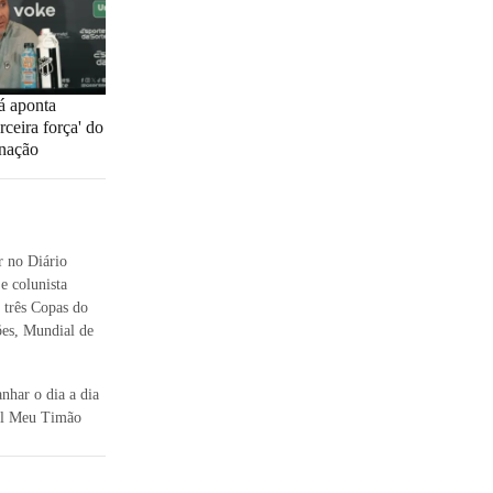
á aponta
rceira força' do
inação
 no Diário
e colunista
 três Copas do
es, Mundial de
nhar o dia a dia
tal Meu Timão