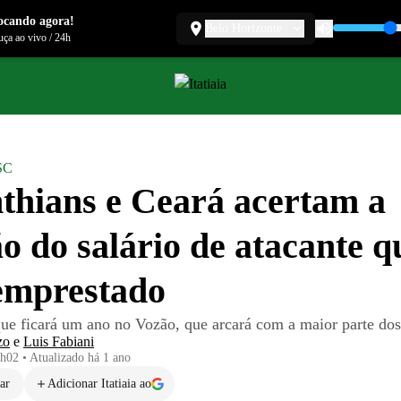
ocando agora!
Belo Horizonte
ça ao vivo
/
24h
SC
thians e Ceará acertam a
ão do salário de atacante q
emprestado
ue ficará um ano no Vozão, que arcará com a maior parte do
zo
e
Luis Fabiani
1h02
•
Atualizado
há 1 ano
ar
Adicionar Itatiaia ao