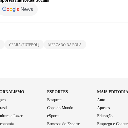
sportes
nas Redes Sociais
CEARA (FUTEBOL)
MERCADO DA BOLA
JORNALISMO
ESPORTES
MAIS EDITORI
gro
Basquete
Auto
rasil
Copa do Mundo
Apostas
ultura e Lazer
eSports
Educação
conomia
Famosos do Esporte
Emprego e Concur