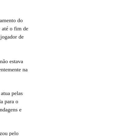
gamento do
 até o fim de
jogador de
 não estava
entemente na
 atua pelas
da para o
ondagens e
zou pelo