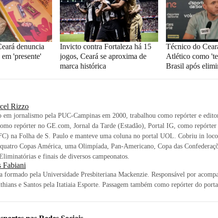
Ceará denuncia
Invicto contra Fortaleza há 15
Técnico do Cear
em 'presente'
jogos, Ceará se aproxima de
Atlético como 'te
marca histórica
Brasil após elim
cel Rizzo
 em jornalismo pela PUC-Campinas em 2000, trabalhou como repórter e editor
omo repórter no GE.com, Jornal da Tarde (Estadão), Portal IG, como repórter 
FC) na Folha de S. Paulo e manteve uma coluna no portal UOL. Cobriu in loco
quatro Copas América, uma Olimpíada, Pan-Americano, Copa das Confederaçõ
Eliminatórias e finais de diversos campeonatos.
s Fabiani
ta formado pela Universidade Presbiteriana Mackenzie. Responsável por acompa
thians e Santos pela Itatiaia Esporte. Passagem também como repórter do por