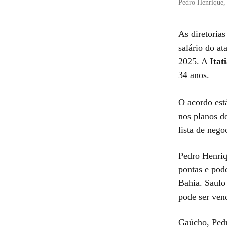
Pedro Henrique, 
As diretoria
salário do a
2025. A
Itat
34 anos.
O acordo est
nos planos d
lista de nego
Pedro Henriq
pontas e pod
Bahia. Saulo
pode ser ven
Gaúcho, Pedr