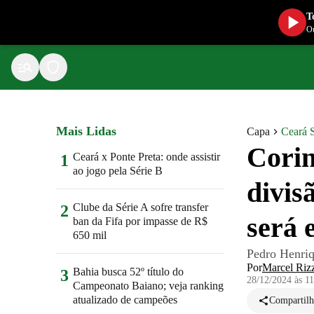
T
Ou
Mais Lidas
Capa
Ceará 
Corin
Ceará x Ponte Preta: onde assistir
1
ao jogo pela Série B
divis
Clube da Série A sofre transfer
2
será 
ban da Fifa por impasse de R$
650 mil
Pedro Henriq
Por
Marcel Riz
Bahia busca 52º título do
3
28/12/2024 às 1
Campeonato Baiano; veja ranking
atualizado de campeões
Compartilh