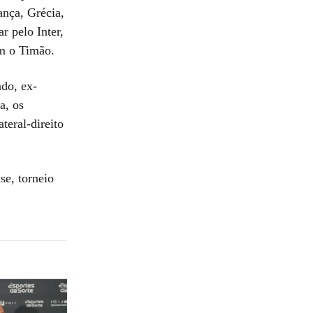
ança, Grécia,
r pelo Inter,
om o Timão.
ado, ex-
a, os
teral-direito
e, torneio