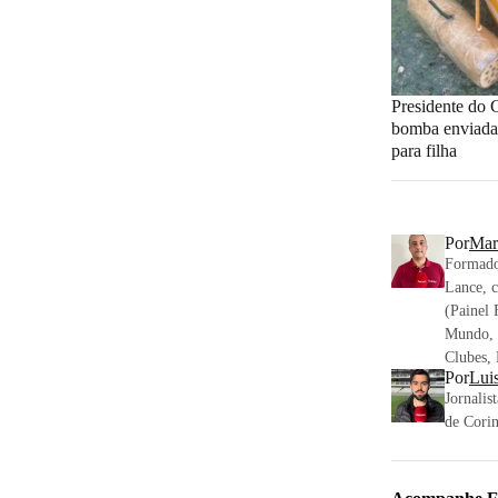
Presidente do 
bomba enviada 
para filha
Por
Mar
Formado
Lance, c
(Painel 
Mundo, 
Clubes, 
Por
Lui
Jornalis
de Corin