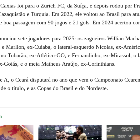
Caxias foi para o Zurich FC, da Suíça, e depois rodou por Fr
azaquistão e Turquia. Em 2022, ele voltou ao Brasil para atua
ve boa passagem com 90 jogos e 21 gols. Em 2024 acertou c
nunciou sete jogadores para 2025: os zagueiros Willian Mach
 e Marllon, ex-Cuiabá, o lateral-esquerdo Nicolas, ex-Améric
no Tubarão, ex-Atlético-GO, e Fernandinho, ex-Mirassol, o la
x-Goiás, e o meia Matheus Araújo, ex-Corinthians.
e A, o Ceará disputará no ano que vem o Campeonato Cearens
e o título, e as Copas do Brasil e do Nordeste.
m