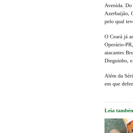
Avenida. Do 
Azerbaijão, C
pelo qual te
O Ceará já a
Operário-PR,
atacantes Bru
Dieguinho, e
Além da Séri
em que defend
Leia també