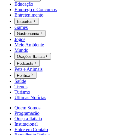
Educação
Emprego e Concursos
Entretenimento
Esportes
Games
Gastronomia
Jogos
Meio Ambiente
Mundo
Orações Itatiaia
Podcasts
Pets e Animais
Política
Saúde
Trends
Turismo
Últimas Notícias
Quem Somos
Programação
Ouça a Itatiaia
Institucional
Entre em Contato
Expediente Itatiaia