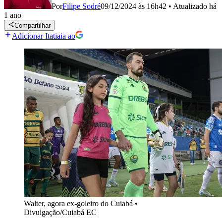
Por
Filipe Sodré
09/12/2024 às 16h42
•
Atualizado
há
1 ano
Compartilhar
Adicionar Itatiaia ao
Walter, agora ex-goleiro do Cuiabá
•
Divulgação/Cuiabá EC