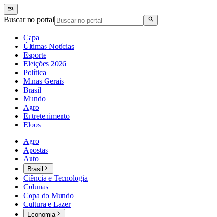
Buscar no portal
Capa
Últimas Notícias
Esporte
Eleições 2026
Política
Minas Gerais
Brasil
Mundo
Agro
Entretenimento
Eloos
Agro
Apostas
Auto
Brasil
Ciência e Tecnologia
Colunas
Copa do Mundo
Cultura e Lazer
Economia