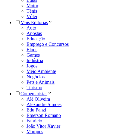
Lutas
Motor
Tênis
Vôlei
Mais Editorias
Auto
Apostas
Educação
Emprego e Concursos
Eloos
Games
Indústria
Jogos
Meio Ambiente
Negócios
Pets e Animais
Turismo
Comentaristas
Alê Oliveira
Alexandre Simões
Edu Panzi
Emerson Romano
Fabrício
João Vitor Xavier
Marques