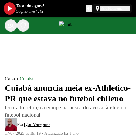
Tocando agora!
Belo Horizonte
Ouça ao vivo
/
24h
Capa
Cuiabá
Cuiabá anuncia meia ex-Athletico-
PR que estava no futebol chileno
Dourado reforça a equipe na busca do acesso à elite do
futebol nacional
Por
Igor Varejano
17/07/2025 às 19h19
•
Atualizado
há 1 ano