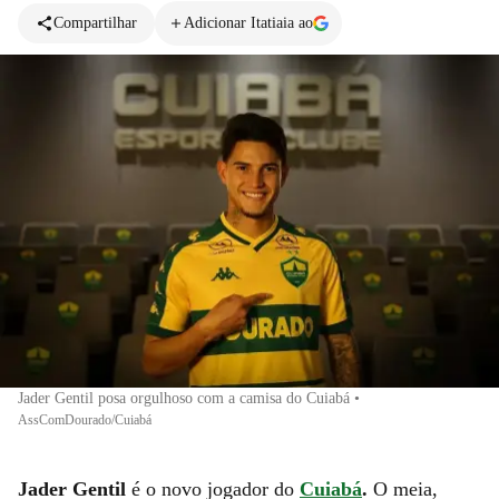
Compartilhar
Adicionar Itatiaia ao
Jader Gentil posa orgulhoso com a camisa do Cuiabá
•
AssComDourado/Cuiabá
Jader Gentil
é o novo jogador do
Cuiabá
.
O meia,