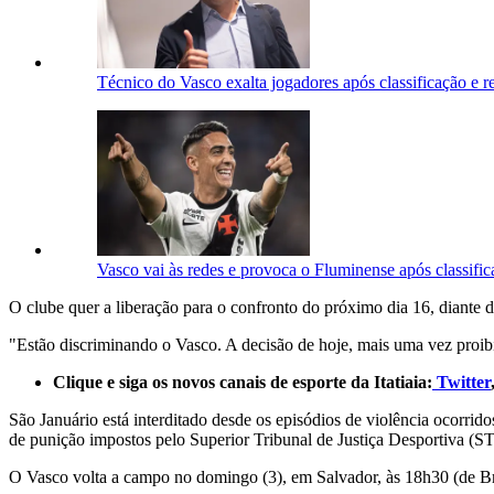
Técnico do Vasco exalta jogadores após classificação e r
Vasco vai às redes e provoca o Fluminense após classifi
O clube quer a liberação para o confronto do próximo dia 16, diante d
"Estão discriminando o Vasco. A decisão de hoje, mais uma vez proib
Clique e siga os novos canais de esporte da Itatiaia:
Twitter
São Januário está interditado desde os episódios de violência ocorrid
de punição impostos pelo Superior Tribunal de Justiça Desportiva (S
O Vasco volta a campo no domingo (3), em Salvador, às 18h30 (de Bra