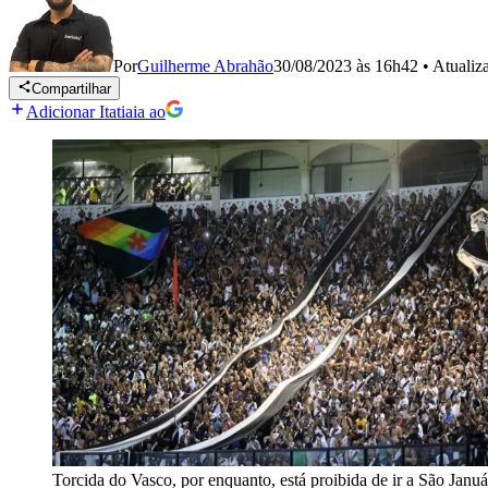
Por
Guilherme Abrahão
30/08/2023 às 16h42
•
Atuali
Compartilhar
Adicionar Itatiaia ao
Torcida do Vasco, por enquanto, está proibida de ir a São Januá