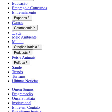
Educação
Emprego e Concursos
Entretenimento
Esportes
Games
Gastronomia
Jogos
Meio Ambiente
Mundo
Orações Itatiaia
Podcasts
Pets e Animais
Política
Saúde
Trends
Turismo
Últimas Notícias
Quem Somos
Programação
Ouça a Itatiaia
Institucional
Entre em Contato
Expediente Itatiaia