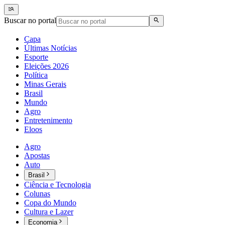
Buscar no portal
Capa
Últimas Notícias
Esporte
Eleições 2026
Política
Minas Gerais
Brasil
Mundo
Agro
Entretenimento
Eloos
Agro
Apostas
Auto
Brasil
Ciência e Tecnologia
Colunas
Copa do Mundo
Cultura e Lazer
Economia