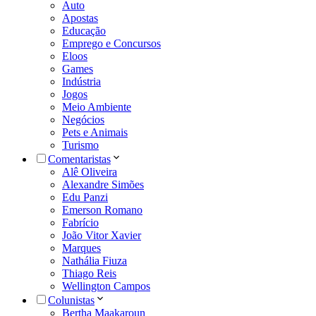
Auto
Apostas
Educação
Emprego e Concursos
Eloos
Games
Indústria
Jogos
Meio Ambiente
Negócios
Pets e Animais
Turismo
Comentaristas
Alê Oliveira
Alexandre Simões
Edu Panzi
Emerson Romano
Fabrício
João Vitor Xavier
Marques
Nathália Fiuza
Thiago Reis
Wellington Campos
Colunistas
Bertha Maakaroun