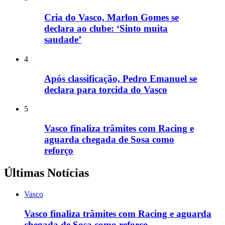
Cria do Vasco, Marlon Gomes se
declara ao clube: ‘Sinto muita
saudade’
4
Após classificação, Pedro Emanuel se
declara para torcida do Vasco
5
Vasco finaliza trâmites com Racing e
aguarda chegada de Sosa como
reforço
Últimas Notícias
Vasco
Vasco finaliza trâmites com Racing e aguarda
chegada de Sosa como reforço