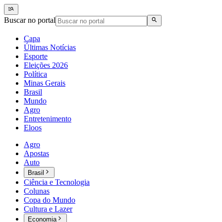
Buscar no portal
Capa
Últimas Notícias
Esporte
Eleições 2026
Política
Minas Gerais
Brasil
Mundo
Agro
Entretenimento
Eloos
Agro
Apostas
Auto
Brasil
Ciência e Tecnologia
Colunas
Copa do Mundo
Cultura e Lazer
Economia