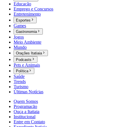
Educação
Emprego e Concursos
Entretenimento
Esportes
Games
Gastronomia
Jogos
Meio Ambiente
Mundo
Orações Itatiaia
Podcasts
Pets e Animais
Política
Saúde
Trends
Turismo
Últimas Notícias
Quem Somos
Programação
Ouça a Itatiaia
Institucional
Entre em Contato
Expediente Itatiaia