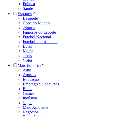
Política
Saúde
Esportes
Basquete
Copa do Mundo
eSports
Famosos do Esporte
Futebol Nacional
Futebol Internacional
Lutas
Motor
Tênis
Vôlei
Mais Editorias
Auto
Apostas
Educação
Emprego e Concursos
Eloos
Games
Indústria
Jogos
Meio Ambiente
Negócios