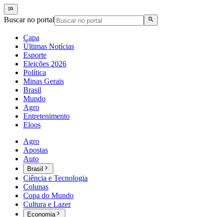
Buscar no portal
Capa
Últimas Notícias
Esporte
Eleições 2026
Política
Minas Gerais
Brasil
Mundo
Agro
Entretenimento
Eloos
Agro
Apostas
Auto
Brasil
Ciência e Tecnologia
Colunas
Copa do Mundo
Cultura e Lazer
Economia