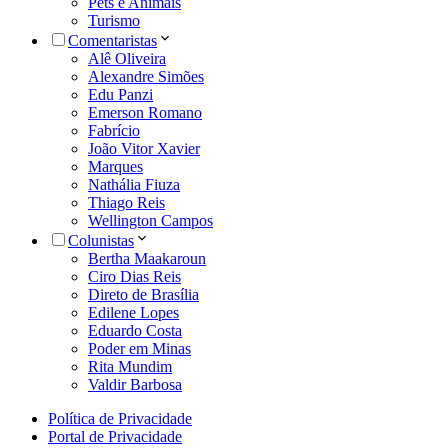
Pets e Animais
Turismo
Comentaristas
Alê Oliveira
Alexandre Simões
Edu Panzi
Emerson Romano
Fabrício
João Vitor Xavier
Marques
Nathália Fiuza
Thiago Reis
Wellington Campos
Colunistas
Bertha Maakaroun
Ciro Dias Reis
Direto de Brasília
Edilene Lopes
Eduardo Costa
Poder em Minas
Rita Mundim
Valdir Barbosa
Política de Privacidade
Portal de Privacidade