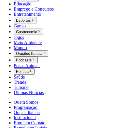
Educação
Emprego e Concursos
Entretenimento
Esportes
Games
Gastronomia
Jogos
Meio Ambiente
Mundo
Orações Itatiaia
Podcasts
Pets e Animais
Política
Saúde
Trends
Turismo
Últimas Notícias
Quem Somos
Programação
Ouça a Itatiaia
Institucional
Entre em Contato
Expediente Itatiaia