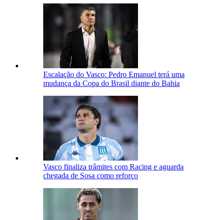
Escalação do Vasco: Pedro Emanuel terá uma
mudança da Copa do Brasil diante do Bahia
Vasco finaliza trâmites com Racing e aguarda
chegada de Sosa como reforço