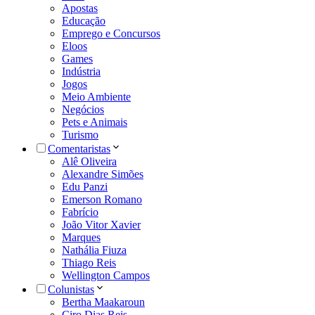
Apostas
Educação
Emprego e Concursos
Eloos
Games
Indústria
Jogos
Meio Ambiente
Negócios
Pets e Animais
Turismo
Comentaristas
Alê Oliveira
Alexandre Simões
Edu Panzi
Emerson Romano
Fabrício
João Vitor Xavier
Marques
Nathália Fiuza
Thiago Reis
Wellington Campos
Colunistas
Bertha Maakaroun
Ciro Dias Reis