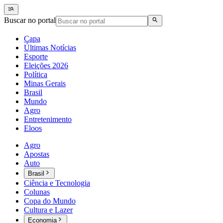
Buscar no portal
Capa
Últimas Notícias
Esporte
Eleições 2026
Política
Minas Gerais
Brasil
Mundo
Agro
Entretenimento
Eloos
Agro
Apostas
Auto
Brasil
Ciência e Tecnologia
Colunas
Copa do Mundo
Cultura e Lazer
Economia