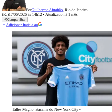
Por
Guilherme Abrahão
,
Rio de Janeiro
(RJ)
17/06/2026 às 14h12
•
Atualizado
há 1 mês
Compartilhar
Adicionar Itatiaia ao
Talles Magno, atacante do New York City
•