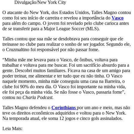
Divulgação/New York City
O atacante do New York, dos Estados Unidos, Talles Magno contou
como foi seu início de carreira e revelou a importância do
Vasco
para além do campo. O jovem foi revelado pelo clube carioca antes
de se transferir para a Major League Soccer (MLS).
Talles contou que sua mãe se desdobrava para conseguir que ele
treinasse no clube para realizar o sonho de ser jogador. Segundo ele,
o Cruzmaltino foi responsável por não passar fome.
“Minha mãe me levava para o Vasco, de ônibus, voltava para
trabalhar e voltava para me buscar. Foi um sacrifício absurdo para a
gente. Descobri muitos familiares. Ficava na casa de um amigo para
poder treinar, me alimentar e ter tudo que eu não tinha. O Vasco
naquele momento, minha mãe conseguiu uma casa na Barreira, o
clube foi 90% do meu dia. O Vasco foi importante na minha vida,
ele foi peça da minha vida. Se não fosse o Vasco, passaria fome”,
contou no
Charla Podcast.
Talles Magno defendeu o
Corinthians
por um ano e meio, mas não
teve os direitos econômicos adquiridos e voltou para o New York.
Na temporada atual, ele soma 12 jogos e cinco gols assinalados.
Leia Mais: