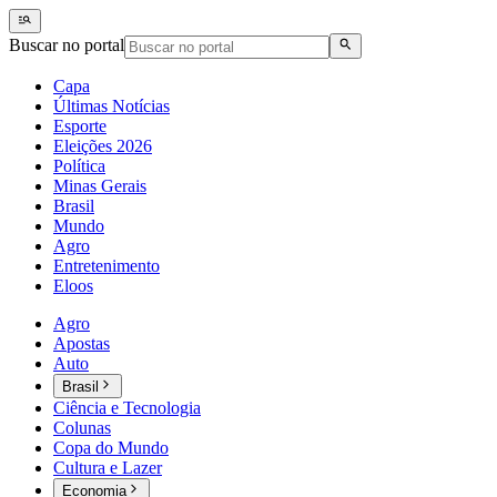
Buscar no portal
Capa
Últimas Notícias
Esporte
Eleições 2026
Política
Minas Gerais
Brasil
Mundo
Agro
Entretenimento
Eloos
Agro
Apostas
Auto
Brasil
Ciência e Tecnologia
Colunas
Copa do Mundo
Cultura e Lazer
Economia