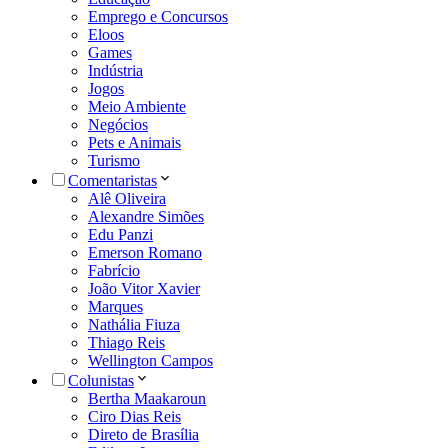
Emprego e Concursos
Eloos
Games
Indústria
Jogos
Meio Ambiente
Negócios
Pets e Animais
Turismo
Comentaristas
Alê Oliveira
Alexandre Simões
Edu Panzi
Emerson Romano
Fabrício
João Vitor Xavier
Marques
Nathália Fiuza
Thiago Reis
Wellington Campos
Colunistas
Bertha Maakaroun
Ciro Dias Reis
Direto de Brasília