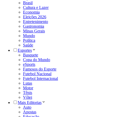
Brasil
Cultura e Lazer
Economia
Eleições 2026
Entretenimento
Gastronomia
Minas Gerais
Mundo
Política
Saúde
Esportes
Basquete
Copa do Mundo
eSports
Famosos do Esporte
Futebol Nacional
Futebol Internacional
Lutas
Motor
Tênis
Vôlei
Mais Editorias
Auto
Apostas
Educação