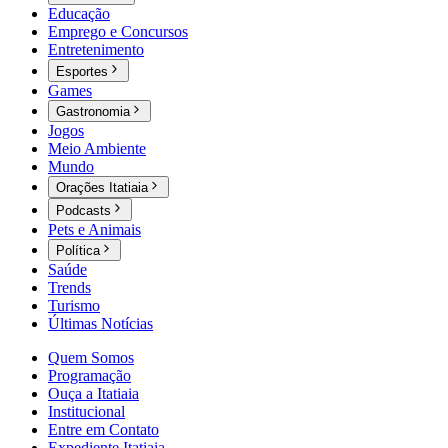
Educação
Emprego e Concursos
Entretenimento
Esportes
Games
Gastronomia
Jogos
Meio Ambiente
Mundo
Orações Itatiaia
Podcasts
Pets e Animais
Política
Saúde
Trends
Turismo
Últimas Notícias
Quem Somos
Programação
Ouça a Itatiaia
Institucional
Entre em Contato
Expediente Itatiaia