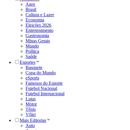
Agro
Brasil
Cultura e Lazer
Economia
Eleições 2026
Entretenimento
Gastronomia
Minas Gerais
Mundo
Política
Saúde
Esportes
Basquete
Copa do Mundo
eSports
Famosos do Esporte
Futebol Nacional
Futebol Internacional
Lutas
Motor
Tênis
Vôlei
Mais Editorias
Auto