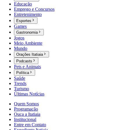
Educação
Emprego e Concursos
Entretenimento
Esportes
Games
Gastronomia
Jogos
Meio Ambiente
Mundo
Orações Itatiaia
Podcasts
Pets e Animais
Política
Saúde
Trends
Turismo
Últimas Notícias
Quem Somos
Programação
Ouça a Itatiaia
Institucional
Entre em Contato
Expediente Itatiaia