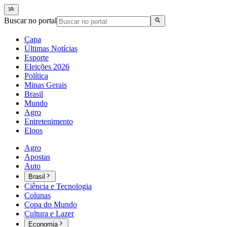
Buscar no portal
Capa
Últimas Notícias
Esporte
Eleições 2026
Política
Minas Gerais
Brasil
Mundo
Agro
Entretenimento
Eloos
Agro
Apostas
Auto
Brasil
Ciência e Tecnologia
Colunas
Copa do Mundo
Cultura e Lazer
Economia