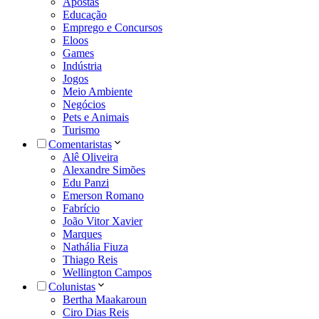
Apostas
Educação
Emprego e Concursos
Eloos
Games
Indústria
Jogos
Meio Ambiente
Negócios
Pets e Animais
Turismo
Comentaristas
Alê Oliveira
Alexandre Simões
Edu Panzi
Emerson Romano
Fabrício
João Vitor Xavier
Marques
Nathália Fiuza
Thiago Reis
Wellington Campos
Colunistas
Bertha Maakaroun
Ciro Dias Reis