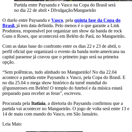
Partida entre Paysandu e Vasco na Copa do Brasil será
no dia 22 de abril
•
DIvulgação/Mangueirão
O duelo entre Paysandu e
Vasco
, pela
quinta fase da Copa do
Brasil,
já tem data definida. Pelo menos é o que garante a Link
Produtora, responsável por organizar um show da banda de rock
Guns n Roses, que acontecerá em Belém do Pará, no Mangueirão.
Com as datas base do confronto entre os dias 22 e 23 de abril, o
perfil oficial que organizará o evento da banda norte-americana na
capital paraense já cravou que o primeiro jogo será na primeira
opção.
“Sem polêmicas, tudo alinhado no Mangueirão! No dia 22.04
acontece a partida entre Paysandu x Vasco, pela Copa do Brasil. E
no dia 25.04 o mega show histórico da turnê mundial do
@gunsnroses em Belém! O templo do futebol e da música estará
preparado para receber as feras”, escreveu.
Procurada pela
Itatiaia
, a diretoria do Paysandu confirmou que a
partida vai acontecer no Mangueirão. O jogo de volta será entre 13 e
14 de maio com mando do Vasco, em São Januário.
Leia Mais: