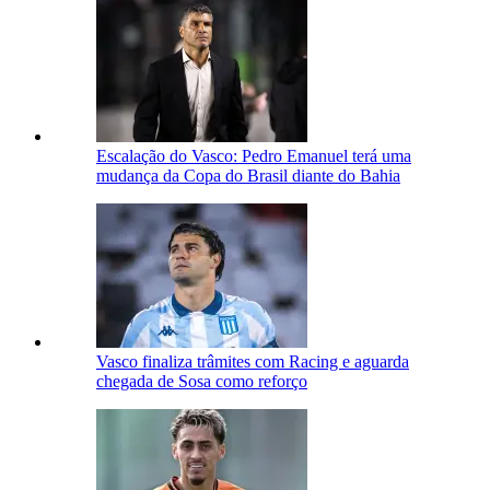
Escalação do Vasco: Pedro Emanuel terá uma
mudança da Copa do Brasil diante do Bahia
Vasco finaliza trâmites com Racing e aguarda
chegada de Sosa como reforço