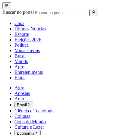
Buscar no portal
Capa
Últimas Notícias
Esporte
Eleições 2026
Política
Minas Gerais
Brasil
Mundo
Agro
Entretenimento
Eloos
Agro
Apostas
Auto
Brasil
Ciência e Tecnologia
Colunas
Copa do Mundo
Cultura e Lazer
Economia