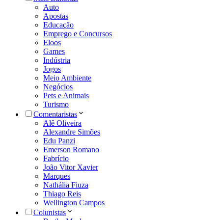
Auto
Apostas
Educação
Emprego e Concursos
Eloos
Games
Indústria
Jogos
Meio Ambiente
Negócios
Pets e Animais
Turismo
Comentaristas
Alê Oliveira
Alexandre Simões
Edu Panzi
Emerson Romano
Fabrício
João Vitor Xavier
Marques
Nathália Fiuza
Thiago Reis
Wellington Campos
Colunistas