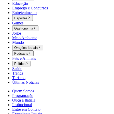
Educação
Emprego e Concursos
Entretenimento
Esportes
Games
Gastronomia
Jogos
Meio Ambiente
Mundo
Orações Itatiaia
Podcasts
Pets e Animais
Política
Saúde
Trends
Turismo
Últimas Notícias
Quem Somos
Programação
Ouça a Itatiaia
Institucional
Entre em Contato
Expediente Itatiaia