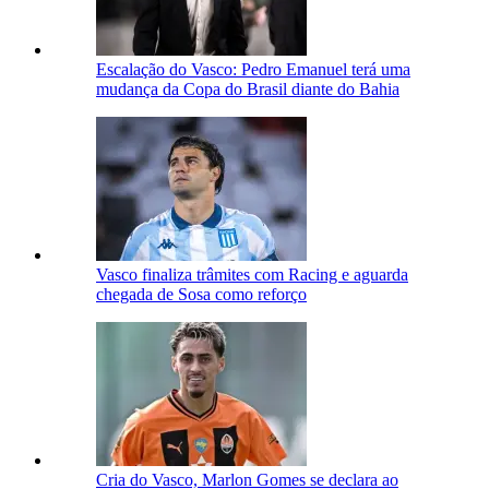
Escalação do Vasco: Pedro Emanuel terá uma
mudança da Copa do Brasil diante do Bahia
Vasco finaliza trâmites com Racing e aguarda
chegada de Sosa como reforço
Cria do Vasco, Marlon Gomes se declara ao