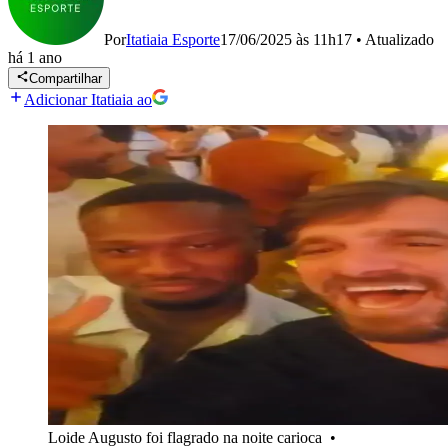
Por
Itatiaia Esporte
17/06/2025 às 11h17
•
Atualizado
há 1 ano
Compartilhar
Adicionar Itatiaia ao
Loide Augusto foi flagrado na noite carioca
•