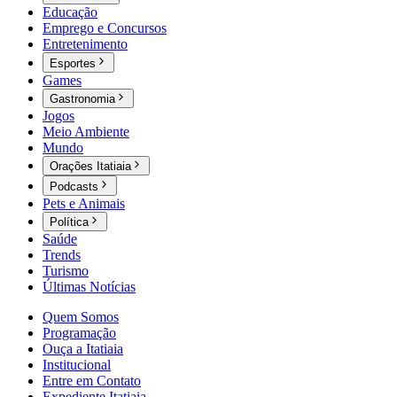
Educação
Emprego e Concursos
Entretenimento
Esportes
Games
Gastronomia
Jogos
Meio Ambiente
Mundo
Orações Itatiaia
Podcasts
Pets e Animais
Política
Saúde
Trends
Turismo
Últimas Notícias
Quem Somos
Programação
Ouça a Itatiaia
Institucional
Entre em Contato
Expediente Itatiaia