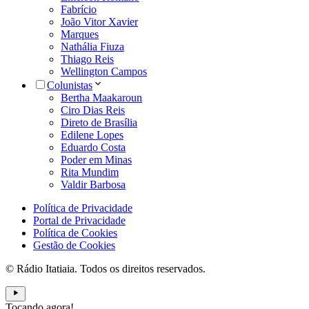
Fabrício
João Vitor Xavier
Marques
Nathália Fiuza
Thiago Reis
Wellington Campos
Colunistas
Bertha Maakaroun
Ciro Dias Reis
Direto de Brasília
Edilene Lopes
Eduardo Costa
Poder em Minas
Rita Mundim
Valdir Barbosa
Política de Privacidade
Portal de Privacidade
Política de Cookies
Gestão de Cookies
© Rádio Itatiaia. Todos os direitos reservados.
Tocando agora!