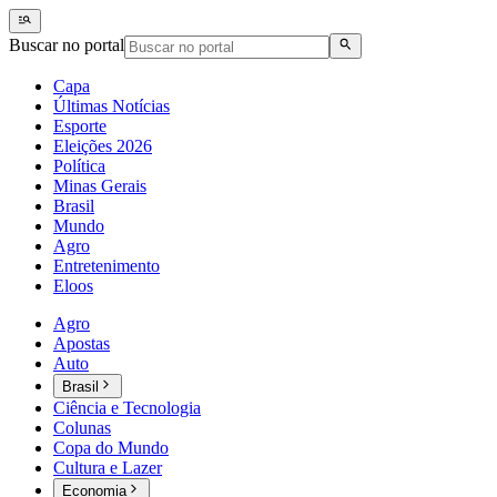
Buscar no portal
Capa
Últimas Notícias
Esporte
Eleições 2026
Política
Minas Gerais
Brasil
Mundo
Agro
Entretenimento
Eloos
Agro
Apostas
Auto
Brasil
Ciência e Tecnologia
Colunas
Copa do Mundo
Cultura e Lazer
Economia