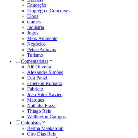
Educação
Emprego e Concursos
Eloos
Games
Indústria
Jogos
Meio Ambiente
Negócios
Pets e Animais
Turismo
Comentaristas
Alê Oliveira
Alexandre Simões
Edu Panzi
Emerson Romano
Fabrício
João Vitor Xavier
Marques
Nathália Fiuza
Thiago Reis
Wellington Campos
Colunistas
Bertha Maakaroun
Ciro Dias Reis