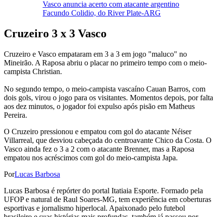
Vasco anuncia acerto com atacante argentino
Facundo Colidio, do River Plate-ARG
Cruzeiro 3 x 3 Vasco
Cruzeiro e Vasco empataram em 3 a 3 em jogo "maluco" no
Mineirão. A Raposa abriu o placar no primeiro tempo com o meio-
campista Christian.
No segundo tempo, o meio-campista vascaíno Cauan Barros, com
dois gols, virou o jogo para os visitantes. Momentos depois, por falta
aos dez minutos, o jogador foi expulso após pisão em Matheus
Pereira.
O Cruzeiro pressionou e empatou com gol do atacante Néiser
Villarreal, que desviou cabeçada do centroavante Chico da Costa. O
Vasco ainda fez o 3 a 2 com o atacante Brenner, mas a Raposa
empatou nos acréscimos com gol do meio-campista Japa.
Por
Lucas Barbosa
Lucas Barbosa é repórter do portal Itatiaia Esporte. Formado pela
UFOP e natural de Raul Soares-MG, tem experiência em coberturas
esportivas e jornalismo hiperlocal. Apaixonado pelo futebol
brasileiro e suas histórias mais profundas, também já passou por