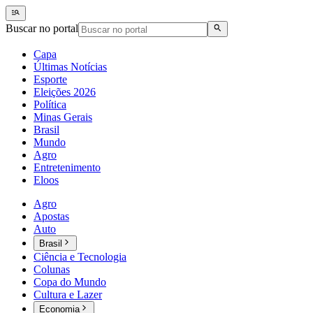
Buscar no portal
Capa
Últimas Notícias
Esporte
Eleições 2026
Política
Minas Gerais
Brasil
Mundo
Agro
Entretenimento
Eloos
Agro
Apostas
Auto
Brasil
Ciência e Tecnologia
Colunas
Copa do Mundo
Cultura e Lazer
Economia