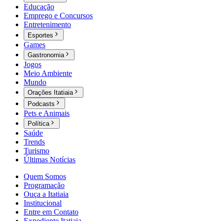
Educação
Emprego e Concursos
Entretenimento
Esportes
Games
Gastronomia
Jogos
Meio Ambiente
Mundo
Orações Itatiaia
Podcasts
Pets e Animais
Política
Saúde
Trends
Turismo
Últimas Notícias
Quem Somos
Programação
Ouça a Itatiaia
Institucional
Entre em Contato
Expediente Itatiaia