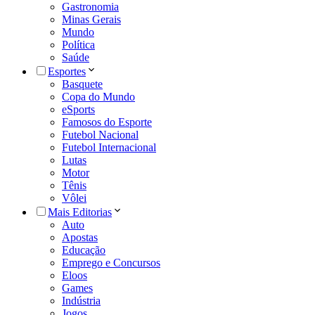
Gastronomia
Minas Gerais
Mundo
Política
Saúde
Esportes
Basquete
Copa do Mundo
eSports
Famosos do Esporte
Futebol Nacional
Futebol Internacional
Lutas
Motor
Tênis
Vôlei
Mais Editorias
Auto
Apostas
Educação
Emprego e Concursos
Eloos
Games
Indústria
Jogos