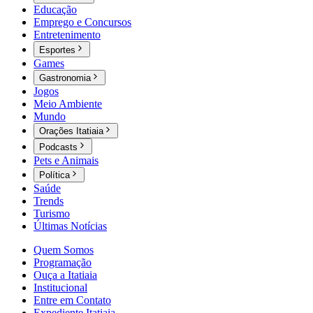
Educação
Emprego e Concursos
Entretenimento
Esportes
Games
Gastronomia
Jogos
Meio Ambiente
Mundo
Orações Itatiaia
Podcasts
Pets e Animais
Política
Saúde
Trends
Turismo
Últimas Notícias
Quem Somos
Programação
Ouça a Itatiaia
Institucional
Entre em Contato
Expediente Itatiaia