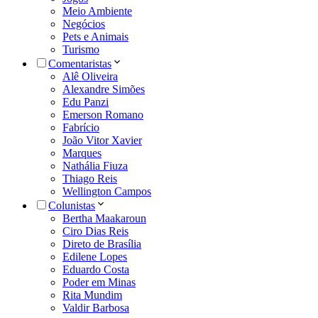
Meio Ambiente
Negócios
Pets e Animais
Turismo
Comentaristas
Alê Oliveira
Alexandre Simões
Edu Panzi
Emerson Romano
Fabrício
João Vitor Xavier
Marques
Nathália Fiuza
Thiago Reis
Wellington Campos
Colunistas
Bertha Maakaroun
Ciro Dias Reis
Direto de Brasília
Edilene Lopes
Eduardo Costa
Poder em Minas
Rita Mundim
Valdir Barbosa