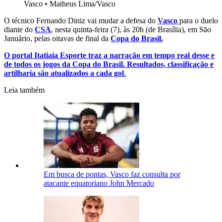
Vasco
•
Matheus Lima/Vasco
O técnico Fernando Diniz vai mudar a defesa do
Vasco
para o duelo
diante do
CSA
, nesta quinta-feira (7), às 20h (de Brasília), em São
Januário, pelas oitavas de final da
Copa do Brasil.
O portal Itatiaia Esporte traz a narração em tempo real desse e
de todos os jogos da Copa do Brasil. Resultados, classificação e
artilharia são atualizados a cada gol
.
Leia também
Em busca de pontas, Vasco faz consulta por
atacante equatoriano John Mercado