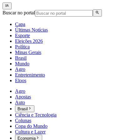
Buscar no portal
Capa
Últimas Notícias
Esporte
Eleições 2026
Política
Minas Gerais
Brasil
Mundo
Agro
Entretenimento
Eloos
Agro
Apostas
Auto
Brasil
Ciência e Tecnologia
Colunas
Copa do Mundo
Cultura e Lazer
Economia