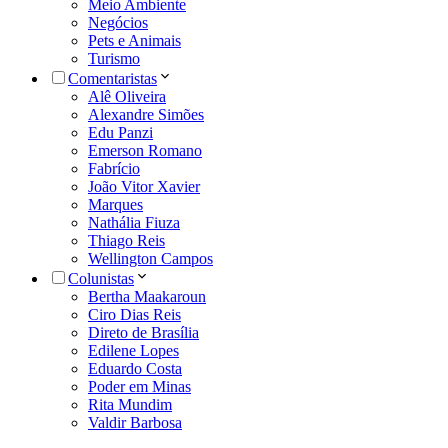
Meio Ambiente
Negócios
Pets e Animais
Turismo
Comentaristas
Alê Oliveira
Alexandre Simões
Edu Panzi
Emerson Romano
Fabrício
João Vitor Xavier
Marques
Nathália Fiuza
Thiago Reis
Wellington Campos
Colunistas
Bertha Maakaroun
Ciro Dias Reis
Direto de Brasília
Edilene Lopes
Eduardo Costa
Poder em Minas
Rita Mundim
Valdir Barbosa