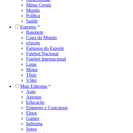
Minas Gerais
Mundo
Política
Saúde
Esportes
Basquete
Copa do Mundo
eSports
Famosos do Esporte
Futebol Nacional
Futebol Internacional
Lutas
Motor
Tênis
Vôlei
Mais Editorias
Auto
Apostas
Educação
Emprego e Concursos
Eloos
Games
Indústria
Jogos