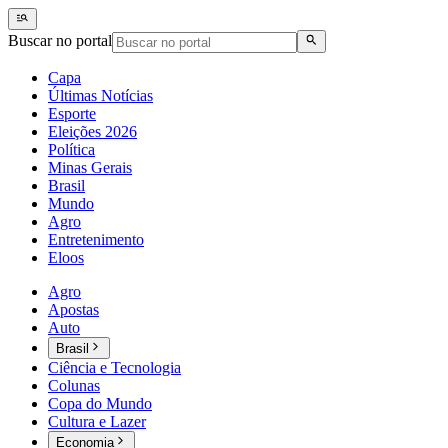
Buscar no portal
Capa
Últimas Notícias
Esporte
Eleições 2026
Política
Minas Gerais
Brasil
Mundo
Agro
Entretenimento
Eloos
Agro
Apostas
Auto
Brasil
Ciência e Tecnologia
Colunas
Copa do Mundo
Cultura e Lazer
Economia