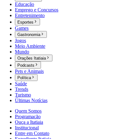
Educação
Emprego e Concursos
Entretenimento
Esportes
Games
Gastronomia
Jogos
Meio Ambiente
Mundo
Orações Itatiaia
Podcasts
Pets e Animais
Política
Saúde
Trends
Turismo
Últimas Notícias
Quem Somos
Programação
Ouça a Itatiaia
Institucional
Entre em Contato
Expediente Itatiaia