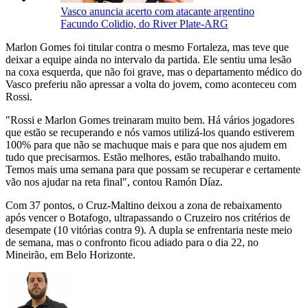
Vasco anuncia acerto com atacante argentino
Facundo Colidio, do River Plate-ARG
Marlon Gomes foi titular contra o mesmo Fortaleza, mas teve que
deixar a equipe ainda no intervalo da partida. Ele sentiu uma lesão
na coxa esquerda, que não foi grave, mas o departamento médico do
Vasco preferiu não apressar a volta do jovem, como aconteceu com
Rossi.
"Rossi e Marlon Gomes treinaram muito bem. Há vários jogadores
que estão se recuperando e nós vamos utilizá-los quando estiverem
100% para que não se machuque mais e para que nos ajudem em
tudo que precisarmos. Estão melhores, estão trabalhando muito.
Temos mais uma semana para que possam se recuperar e certamente
vão nos ajudar na reta final", contou Ramón Díaz.
Com 37 pontos, o Cruz-Maltino deixou a zona de rebaixamento
após vencer o Botafogo, ultrapassando o Cruzeiro nos critérios de
desempate (10 vitórias contra 9). A dupla se enfrentaria neste meio
de semana, mas o confronto ficou adiado para o dia 22, no
Mineirão, em Belo Horizonte.