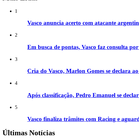
1
Vasco anuncia acerto com atacante argenti
2
Em busca de pontas, Vasco faz consulta po
3
Cria do Vasco, Marlon Gomes se declara ao 
4
Após classificação, Pedro Emanuel se decla
5
Vasco finaliza trâmites com Racing e aguar
Últimas Notícias