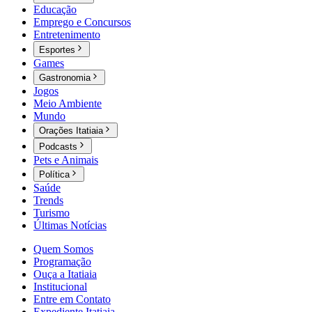
Educação
Emprego e Concursos
Entretenimento
Esportes
Games
Gastronomia
Jogos
Meio Ambiente
Mundo
Orações Itatiaia
Podcasts
Pets e Animais
Política
Saúde
Trends
Turismo
Últimas Notícias
Quem Somos
Programação
Ouça a Itatiaia
Institucional
Entre em Contato
Expediente Itatiaia