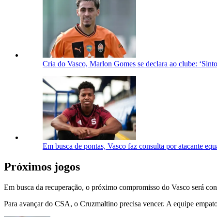
Cria do Vasco, Marlon Gomes se declara ao clube: ‘Sint
Em busca de pontas, Vasco faz consulta por atacante eq
Próximos jogos
Em busca da recuperação, o próximo compromisso do Vasco será contra
Para avançar do CSA, o Cruzmaltino precisa vencer. A equipe empato