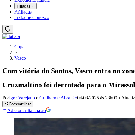
Filiadas
Afiliadas
Trabalhe Conosco
Capa
Vasco
Com vitória do Santos, Vasco entra na zon
Cruzmaltino foi derrotado para o Mirassol n
Por
Igor Varejano
e
Guilherme Abrahão
04/08/2025 às 23h09
•
Atuali
Compartilhar
Adicionar Itatiaia ao