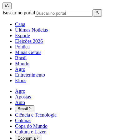
Buscar no portal
Capa
Últimas Notícias
Esporte
Eleições 2026
Política
Minas Gerais
Brasil
Mundo
Agro
Entretenimento
Eloos
Agro
Apostas
Auto
Brasil
Ciência e Tecnologia
Colunas
Copa do Mundo
Cultura e Lazer
Economia