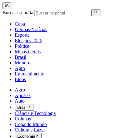
Buscar no portal
Capa
Últimas Notícias
Esporte
Eleições 2026
Política
Minas Gerais
Brasil
Mundo
Agro
Entretenimento
Eloos
Agro
Apostas
Auto
Brasil
Ciência e Tecnologia
Colunas
Copa do Mundo
Cultura e Lazer
Economia