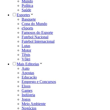
Mundo
Política
Saúde
Esportes
Basquete
Copa do Mundo
eSports
Famosos do Esporte
Futebol Nacional
Futebol Internacional
Lutas
Motor
Tênis
Vôlei
Mais Editorias
Auto
Apostas
Educação
Emprego e Concursos
Eloos
Games
Indústria
Jogos
Meio Ambiente
Negócios