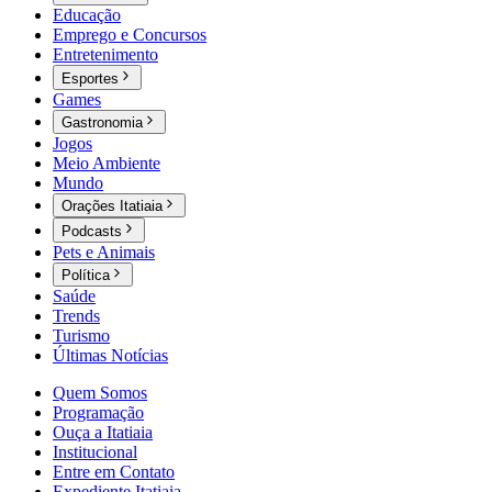
Educação
Emprego e Concursos
Entretenimento
Esportes
Games
Gastronomia
Jogos
Meio Ambiente
Mundo
Orações Itatiaia
Podcasts
Pets e Animais
Política
Saúde
Trends
Turismo
Últimas Notícias
Quem Somos
Programação
Ouça a Itatiaia
Institucional
Entre em Contato
Expediente Itatiaia