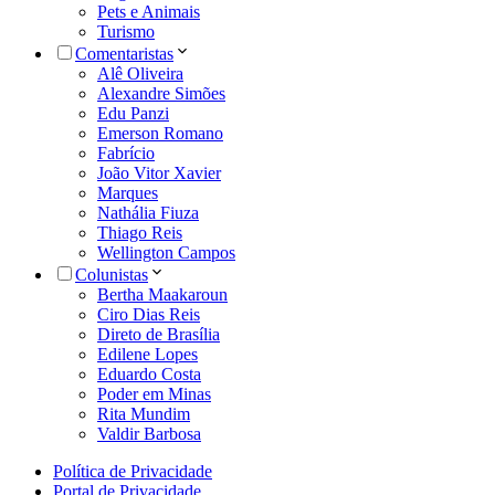
Pets e Animais
Turismo
Comentaristas
Alê Oliveira
Alexandre Simões
Edu Panzi
Emerson Romano
Fabrício
João Vitor Xavier
Marques
Nathália Fiuza
Thiago Reis
Wellington Campos
Colunistas
Bertha Maakaroun
Ciro Dias Reis
Direto de Brasília
Edilene Lopes
Eduardo Costa
Poder em Minas
Rita Mundim
Valdir Barbosa
Política de Privacidade
Portal de Privacidade