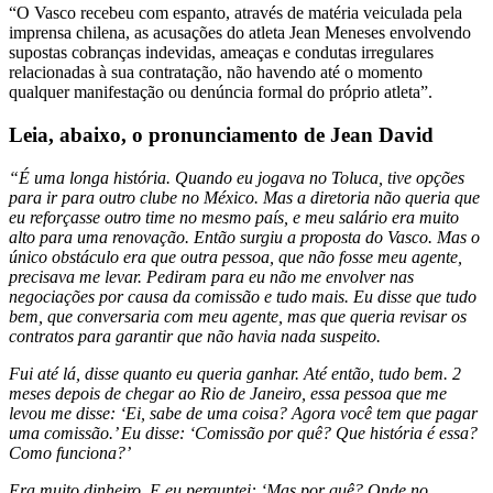
“O Vasco recebeu com espanto, através de matéria veiculada pela
imprensa chilena, as acusações do atleta Jean Meneses envolvendo
supostas cobranças indevidas, ameaças e condutas irregulares
relacionadas à sua contratação, não havendo até o momento
qualquer manifestação ou denúncia formal do próprio atleta”.
Leia, abaixo, o pronunciamento de Jean David
“É uma longa história. Quando eu jogava no Toluca, tive opções
para ir para outro clube no México. Mas a diretoria não queria que
eu reforçasse outro time no mesmo país, e meu salário era muito
alto para uma renovação. Então surgiu a proposta do Vasco. Mas o
único obstáculo era que outra pessoa, que não fosse meu agente,
precisava me levar. Pediram para eu não me envolver nas
negociações por causa da comissão e tudo mais. Eu disse que tudo
bem, que conversaria com meu agente, mas que queria revisar os
contratos para garantir que não havia nada suspeito.
Fui até lá, disse quanto eu queria ganhar. Até então, tudo bem. 2
meses depois de chegar ao Rio de Janeiro, essa pessoa que me
levou me disse: ‘Ei, sabe de uma coisa? Agora você tem que pagar
uma comissão.’ Eu disse: ‘Comissão por quê? Que história é essa?
Como funciona?’
Era muito dinheiro. E eu perguntei: ‘Mas por quê? Onde no