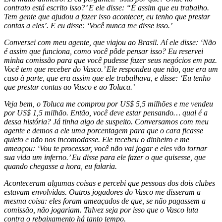
contrato está escrito isso?’ E ele disse: “É assim que eu trabalho.
Tem gente que ajudou a fazer isso acontecer, eu tenho que prestar
contas a eles’. E eu disse: ‘Você nunca me disse isso.’
Conversei com meu agente, que viajou ao Brasil. Aí ele disse: ‘Não
é assim que funciona, como você pôde pensar isso? Eu reservei
minha comissão para que você pudesse fazer seus negócios em paz.
Você tem que receber do Vasco.’ Ele respondeu que não, que era um
caso à parte, que era assim que ele trabalhava, e disse: ‘Eu tenho
que prestar contas ao Vasco e ao Toluca.’
Veja bem, o Toluca me comprou por US$ 5,5 milhões e me vendeu
por US$ 1,5 milhão. Então, você deve estar pensando… qual é a
dessa história? Já tinha algo de suspeito. Conversamos com meu
agente e demos a ele uma porcentagem para que o cara ficasse
quieto e não nos incomodasse. Ele recebeu o dinheiro e me
ameaçou: ‘Vou te processar, você não vai jogar e eles vão tornar
sua vida um inferno.’ Eu disse para ele fazer o que quisesse, que
quando chegasse a hora, eu falaria.
Aconteceram algumas coisas e percebi que pessoas dos dois clubes
estavam envolvidas. Outros jogadores do Vasco me disseram a
mesma coisa: eles foram ameaçados de que, se não pagassem a
comissão, não jogariam. Talvez seja por isso que o Vasco luta
contra o rebaixamento há tanto tempo.