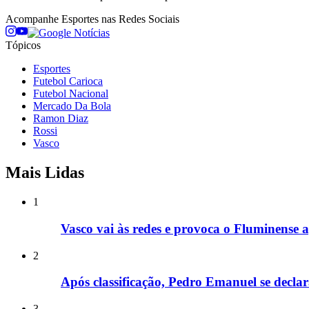
Acompanhe
Esportes
nas Redes Sociais
Tópicos
Esportes
Futebol Carioca
Futebol Nacional
Mercado Da Bola
Ramon Diaz
Rossi
Vasco
Mais Lidas
1
Vasco vai às redes e provoca o Fluminense a
2
Após classificação, Pedro Emanuel se decla
3