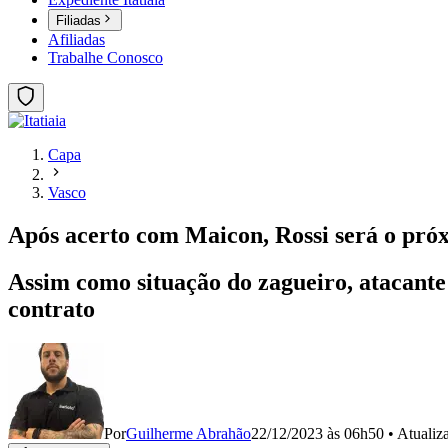
Filiadas
Afiliadas
Trabalhe Conosco
Capa
Vasco
Após acerto com Maicon, Rossi será o pró
Assim como situação do zagueiro, atacant
contrato
Por
Guilherme Abrahão
22/12/2023 às 06h50
•
Atuali