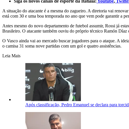
Siga os novos canais de esporte da Itatiaia:
Youtube
,
Twitte
A situação do atacante é a mesma do zagueiro. A diretoria vai renov
está com 30 e uma boa temporada no ano que vem pode garantir a p
Antes mesmo do novo departamento de futebol assumir, Rossi já estav
Brasileiro. O atacante também ouviu do próprio técnico Ramón Díaz 
O Vasco ainda vai ao mercado buscar jogadores para o ataque. A ide
o camisa 31 soma nove partidas com um gol e quatro assistências.
Leia Mais
Após classificação, Pedro Emanuel se declara para torci