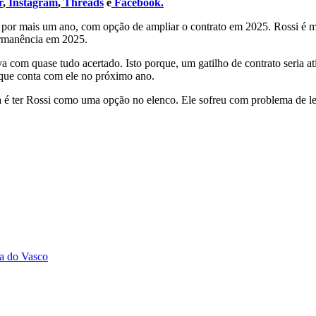
r
,
Instagram
,
Threads
e
Facebook.
ar por mais um ano, com opção de ampliar o contrato em 2025. Rossi é 
ermanência em 2025.
a com quase tudo acertado. Isto porque, um gatilho de contrato seria
que conta com ele no próximo ano.
ia é ter Rossi como uma opção no elenco. Ele sofreu com problema de 
da do Vasco