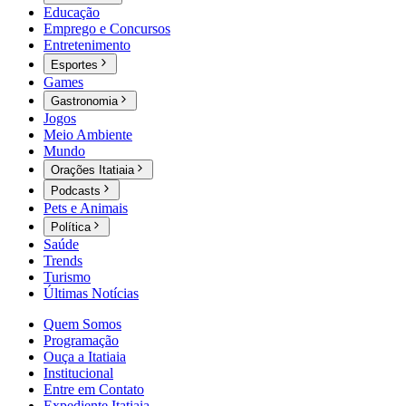
Educação
Emprego e Concursos
Entretenimento
Esportes
Games
Gastronomia
Jogos
Meio Ambiente
Mundo
Orações Itatiaia
Podcasts
Pets e Animais
Política
Saúde
Trends
Turismo
Últimas Notícias
Quem Somos
Programação
Ouça a Itatiaia
Institucional
Entre em Contato
Expediente Itatiaia