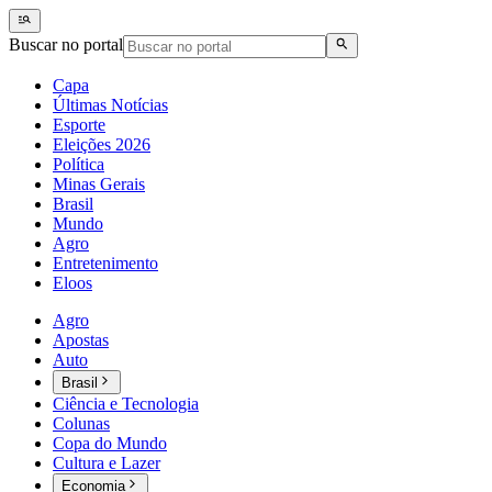
Buscar no portal
Capa
Últimas Notícias
Esporte
Eleições 2026
Política
Minas Gerais
Brasil
Mundo
Agro
Entretenimento
Eloos
Agro
Apostas
Auto
Brasil
Ciência e Tecnologia
Colunas
Copa do Mundo
Cultura e Lazer
Economia