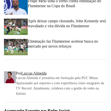
Felipe Melo solta o verbo contra eliminação do
Fluminense na Copa do Brasil
Após deixar campo chorando, John Kennedy será
reavaliado e vira dúvida no Fluminense
Eliminação faz Fluminense acelerar busca no
mercado por novos reforços
Por
Luccas Almeida
Luccas Almeida é jornalista em formação pela PUC Minas.
Apaixonado por esportes e com experiência como estagiário da
TV Record. Atualmente, colabora com a gestão de redes na
Itatiaia.
Acompanhe
Esportes
nas Redes Sociais