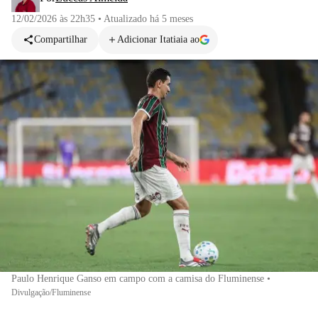
12/02/2026 às 22h35
•
Atualizado
há 5 meses
Compartilhar
Adicionar Itatiaia ao
Paulo Henrique Ganso em campo com a camisa do Fluminense
•
Divulgação/Fluminense