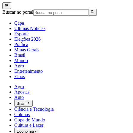
Buscar no portal
Capa
Últimas Notícias
Esporte
Eleições 2026
Política
Minas Gerais
Brasil
Mundo
Agro
Entretenimento
Eloos
Agro
Apostas
Auto
Brasil
Ciência e Tecnologia
Colunas
Copa do Mundo
Cultura e Lazer
Economia