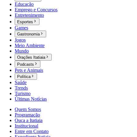
Educação
Emprego e Concursos
Entretenimento
Esportes
Games
Gastronomia
Jogos
Meio Ambiente
Mundo
Orações Itatiaia
Podcasts
Pets e Animais
Política
Saúde
Trends
Turismo
Últimas Notícias
Quem Somos
Programação
Ouça a Itatiaia
Institucional
Entre em Contato
Expediente Itatiaia