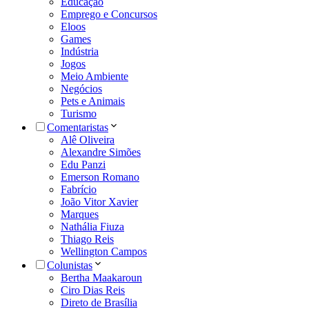
Educação
Emprego e Concursos
Eloos
Games
Indústria
Jogos
Meio Ambiente
Negócios
Pets e Animais
Turismo
Comentaristas
Alê Oliveira
Alexandre Simões
Edu Panzi
Emerson Romano
Fabrício
João Vitor Xavier
Marques
Nathália Fiuza
Thiago Reis
Wellington Campos
Colunistas
Bertha Maakaroun
Ciro Dias Reis
Direto de Brasília