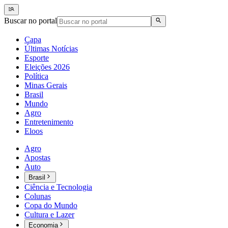
Buscar no portal
Capa
Últimas Notícias
Esporte
Eleições 2026
Política
Minas Gerais
Brasil
Mundo
Agro
Entretenimento
Eloos
Agro
Apostas
Auto
Brasil
Ciência e Tecnologia
Colunas
Copa do Mundo
Cultura e Lazer
Economia