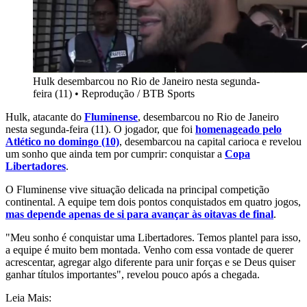
Hulk desembarcou no Rio de Janeiro nesta segunda-
feira (11)
•
Reprodução / BTB Sports
Hulk, atacante do
Fluminense
, desembarcou no Rio de Janeiro
nesta segunda-feira (11). O jogador, que foi
homenageado pelo
Atlético no domingo (10)
, desembarcou na capital carioca e revelou
um sonho que ainda tem por cumprir: conquistar a
Copa
Libertadores
.
O Fluminense vive situação delicada na principal competição
continental. A equipe tem dois pontos conquistados em quatro jogos,
mas depende apenas de si para avançar às oitavas de final
.
"Meu sonho é conquistar uma Libertadores. Temos plantel para isso,
a equipe é muito bem montada. Venho com essa vontade de querer
acrescentar, agregar algo diferente para unir forças e se Deus quiser
ganhar títulos importantes", revelou pouco após a chegada.
Leia Mais: