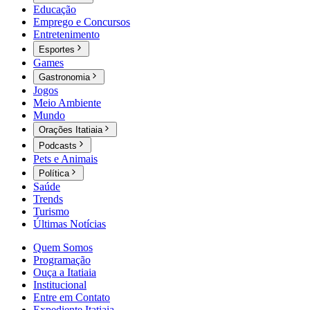
Educação
Emprego e Concursos
Entretenimento
Esportes
Games
Gastronomia
Jogos
Meio Ambiente
Mundo
Orações Itatiaia
Podcasts
Pets e Animais
Política
Saúde
Trends
Turismo
Últimas Notícias
Quem Somos
Programação
Ouça a Itatiaia
Institucional
Entre em Contato
Expediente Itatiaia