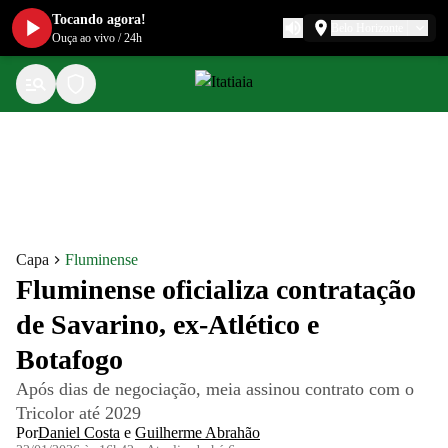
Tocando agora!
Belo Horizonte
Ouça ao vivo
/
24h
Capa
Fluminense
Fluminense oficializa contratação
de Savarino, ex-Atlético e
Botafogo
Após dias de negociação, meia assinou contrato com o
Tricolor até 2029
Por
Daniel Costa
e
Guilherme Abrahão