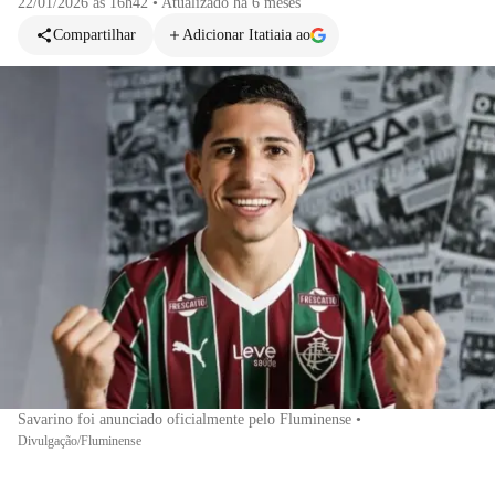
22/01/2026 às 16h42
•
Atualizado
há 6 meses
Compartilhar
Adicionar Itatiaia ao
Savarino foi anunciado oficialmente pelo Fluminense
•
Divulgação/Fluminense