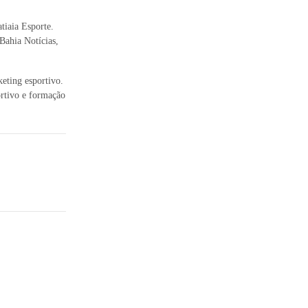
atiaia Esporte.
ahia Notícias,
keting esportivo.
ortivo e formação