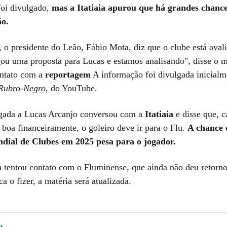
foi divulgado,
mas a Itatiaia apurou que há grandes chance
ão.
, o presidente do Leão, Fábio Mota, diz que o clube está aval
gou uma proposta para Lucas e estamos analisando", disse o m
ontato com a
reportagem
A informação foi divulgada inicialm
Rubro-Negro
, do YouTube.
gada a Lucas Arcanjo conversou com a
Itatiaia
e disse que, c
 boa financeiramente, o goleiro deve ir para o Flu.
A chance 
dial de Clubes em 2025 pesa para o jogador.
 tentou contato com o Fluminense, que ainda não deu retorn
ca o fizer, a matéria será atualizada.
m