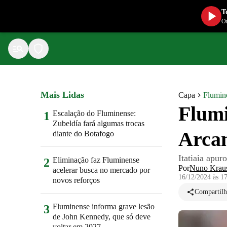
T
Ou
Mais Lidas
Capa
Flumin
Flumi
Escalação do Fluminense:
1
Zubeldía fará algumas trocas
Arcan
diante do Botafogo
Itatiaia apur
Eliminação faz Fluminense
2
Por
Nuno Krau
acelerar busca no mercado por
16/12/2024 às 1
novos reforços
Compartilh
Fluminense informa grave lesão
3
de John Kennedy, que só deve
voltar em 2027