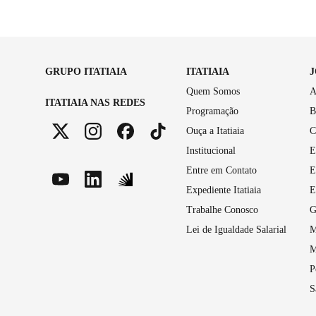
GRUPO ITATIAIA
ITATIAIA
Quem Somos
A
ITATIAIA NAS REDES
Programação
B
Ouça a Itatiaia
C
Institucional
E
Entre em Contato
E
Expediente Itatiaia
E
Trabalhe Conosco
G
Lei de Igualdade Salarial
M
M
P
S