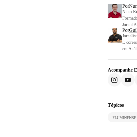
Por
Nun
Nuno Kra
Formado
Jornal 
Por
Gui
Jornalis
É corres
em Anál
Acompanhe
E
Tópicos
FLUMINENSE