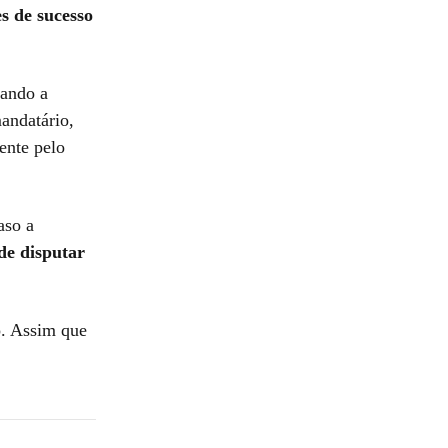
s de sucesso
iando a
andatário,
ente pelo
aso a
de disputar
o. Assim que