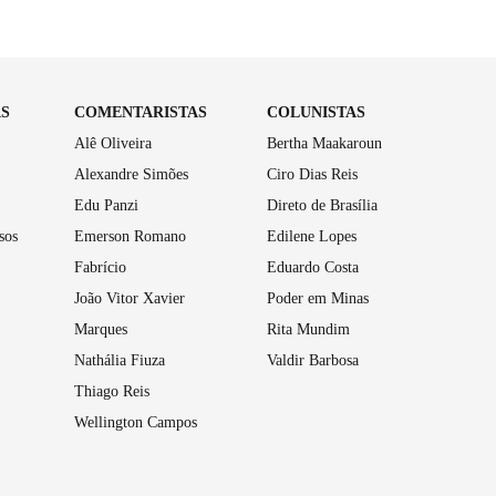
AS
COMENTARISTAS
COLUNISTAS
Alê Oliveira
Bertha Maakaroun
Alexandre Simões
Ciro Dias Reis
Edu Panzi
Direto de Brasília
sos
Emerson Romano
Edilene Lopes
Fabrício
Eduardo Costa
João Vitor Xavier
Poder em Minas
Marques
Rita Mundim
Nathália Fiuza
Valdir Barbosa
Thiago Reis
Wellington Campos