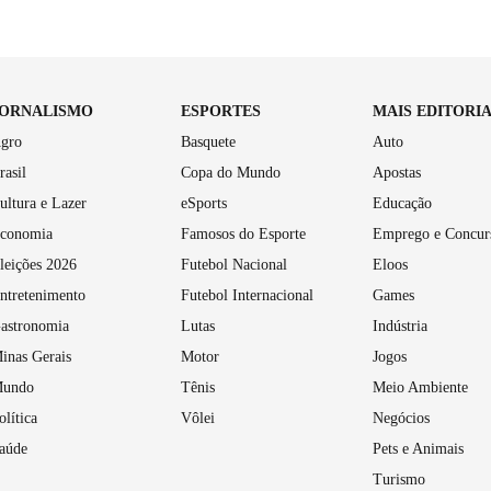
JORNALISMO
ESPORTES
MAIS EDITORI
gro
Basquete
Auto
rasil
Copa do Mundo
Apostas
ultura e Lazer
eSports
Educação
conomia
Famosos do Esporte
Emprego e Concur
leições 2026
Futebol Nacional
Eloos
ntretenimento
Futebol Internacional
Games
astronomia
Lutas
Indústria
inas Gerais
Motor
Jogos
undo
Tênis
Meio Ambiente
olítica
Vôlei
Negócios
aúde
Pets e Animais
Turismo