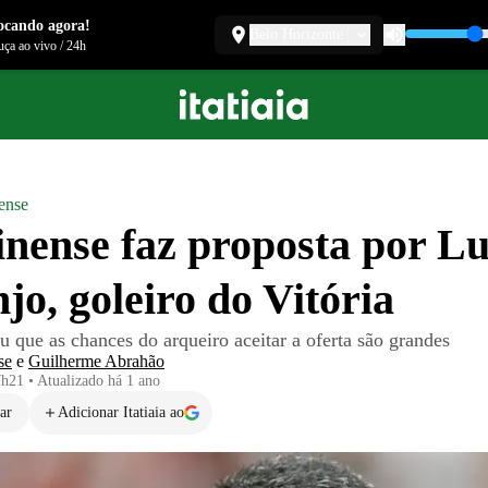
ocando agora!
Belo Horizonte
ça ao vivo
/
24h
ense
nense faz proposta por L
jo, goleiro do Vitória
ou que as chances do arqueiro aceitar a oferta são grandes
se
e
Guilherme Abrahão
7h21
•
Atualizado
há 1 ano
ar
Adicionar Itatiaia ao