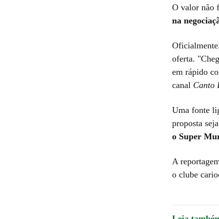
O valor não 
na negociaç
Oficialmente
oferta. "Che
em rápido c
canal
Canto 
Uma fonte li
proposta seja
o Super Mun
A reportagem
o clube cario
Leia també